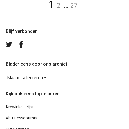
Berichten
Pagina
Pagina
Pagina
1
2
…
27
paginering
Blijf verbonden
Volg
Volg
ons
ons
op
op
Twitter
Facebook
Blader eens door ons archief
Blader
eens
door
Kijk ook eens bij de buren
ons
archief
Krewinkel krijst
Abu Pessoptimist