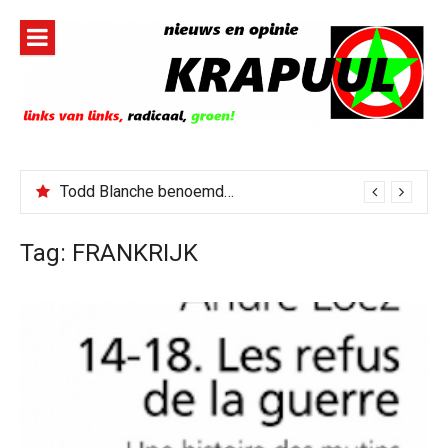
Naar
de
inhoud
springen
Jerney Kaagman overleden
Tag:
FRANKRIJK