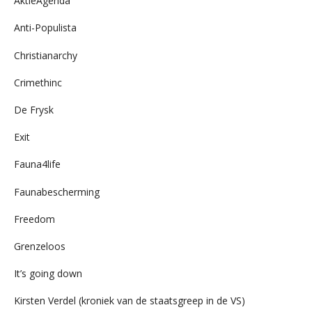
AktieAgenda
Anti-Populista
Christianarchy
Crimethinc
De Frysk
Exit
Fauna4life
Faunabescherming
Freedom
Grenzeloos
It’s going down
Kirsten Verdel (kroniek van de staatsgreep in de VS)