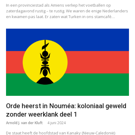
In een provinciestad als Amiens verliep het voetballen op
zaterdagavond rustig – te rustig. We waren de enige Nederlanders
en kwamen pas laat. Er zaten wat Turken in ons stamcafé…
Orde heerst in Nouméa: koloniaal geweld
zonder weerklank deel 1
Arnold J. van der Kluft
4 juni 2024
De staat heeft de hoofdstad van Kanaky (Nieuw-Caledonië)