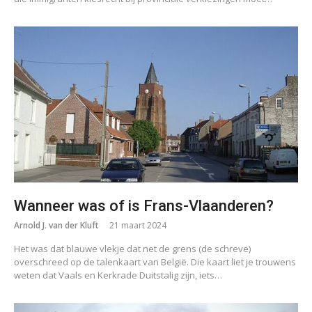
Wanneer was of is Frans-Vlaanderen?
Arnold J. van der Kluft
21 maart 2024
Het was dat blauwe vlekje dat net de grens (de schreve)
overschreed op de talenkaart van België. Die kaart liet je trouwens
weten dat Vaals en Kerkrade Duitstalig zijn, iets…