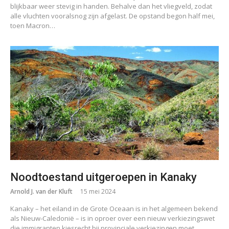
blijkbaar weer stevig in handen. Behalve dan het vliegveld, zodat
alle vluchten vooralsnog zijn afgelast. De opstand begon half mei,
toen Macron…
Noodtoestand uitgeroepen in Kanaky
Arnold J. van der Kluft
15 mei 2024
Kanaky – het eiland in de Grote Oceaan is in het algemeen bekend
als Nieuw-Caledonië – is in oproer over een nieuw verkiezingswet
die immigranten kiesrecht bij provinciale verkiezingen moet…