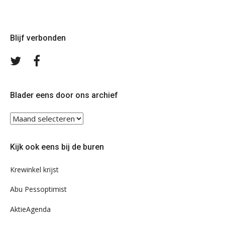
Blijf verbonden
Volg
Volg
ons
ons
op
op
Twitter
Facebook
Blader eens door ons archief
Blader
eens
door
Kijk ook eens bij de buren
ons
archief
Krewinkel krijst
Abu Pessoptimist
AktieAgenda