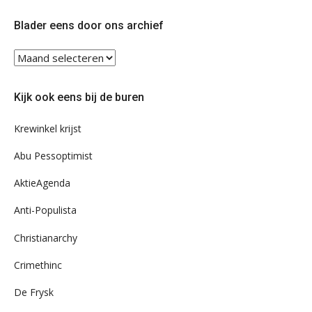
op
op
Twitter
Facebook
Blader eens door ons archief
Blader
eens
door
Kijk ook eens bij de buren
ons
archief
Krewinkel krijst
Abu Pessoptimist
AktieAgenda
Anti-Populista
Christianarchy
Crimethinc
De Frysk