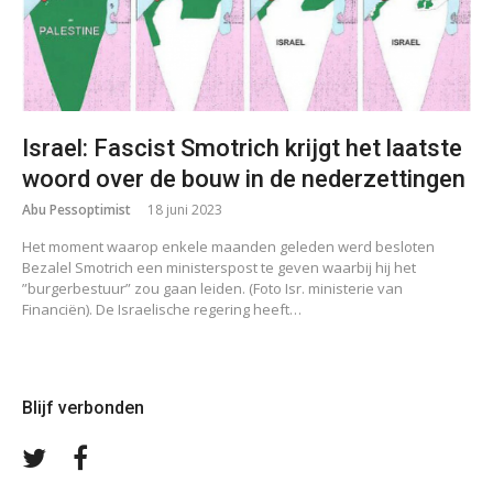
Israel: Fascist Smotrich krijgt het laatste
woord over de bouw in de nederzettingen
Abu Pessoptimist
18 juni 2023
Het moment waarop enkele maanden geleden werd besloten
Bezalel Smotrich een ministerspost te geven waarbij hij het
”burgerbestuur” zou gaan leiden. (Foto Isr. ministerie van
Financiën). De Israelische regering heeft…
Blijf verbonden
Volg
Volg
ons
ons