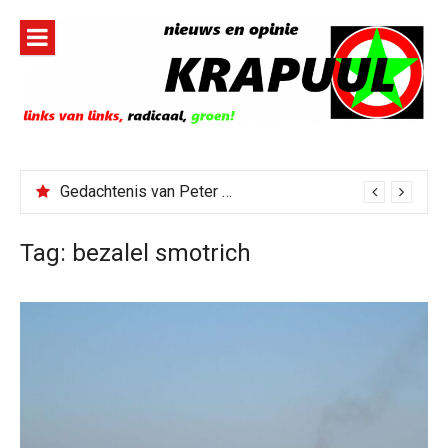
Naar
de
inhoud
springen
Gedachtenis van Peter Faber
Tag:
bezalel smotrich