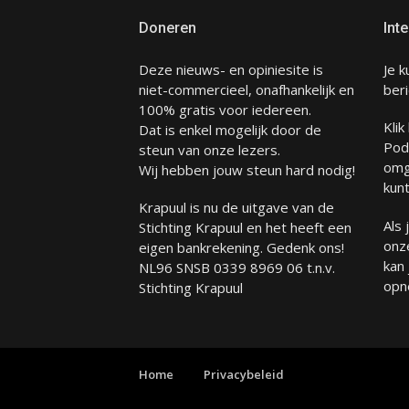
Doneren
Inte
Deze nieuws- en opiniesite is
Je k
niet-commercieel, onafhankelijk en
beri
100% gratis voor iedereen.
Klik
Dat is enkel mogelijk door de
Pod
steun van onze lezers.
omg
Wij hebben jouw steun hard nodig!
kunt
Krapuul is nu de uitgave van de
Als
Stichting Krapuul en het heeft een
onze
eigen bankrekening. Gedenk ons!
kan
NL96 SNSB 0339 8969 06 t.n.v.
opn
Stichting Krapuul
Home
Privacybeleid