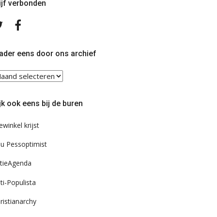
ijf verbonden
Volg
Volg
ons
ons
op
op
Twitter
Facebook
ader eens door ons archief
ader
ns
or
jk ook eens bij de buren
s
chief
ewinkel krijst
u Pessoptimist
tieAgenda
ti-Populista
ristianarchy