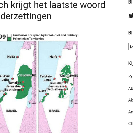
ch krijgt het laatste woord
Bl
ederzettingen
Bl
Bl
ee
do
Ki
on
ar
Kr
Ab
Ak
An
Ch