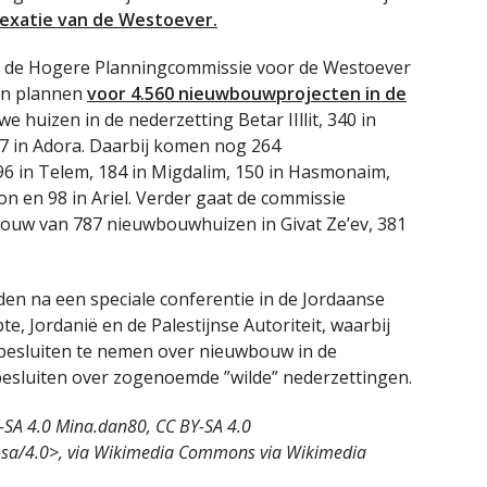
exatie van de Westoever.
t de Hogere Planningcommissie voor de Westoever
an plannen
voor 4.560 nieuwbouwprojecten in de
 huizen in de nederzetting Betar IIllit, 340 in
7 in Adora. Daarbij komen nog 264
 in Telem, 184 in Migdalim, 150 in Hasmonaim,
on en 98 in Ariel. Verder gaat de commissie
bouw van 787 nieuwbouwhuizen in Givat Ze’ev, 381
n na een speciale conferentie in de Jordaanse
e, Jordanië en de Palestijnse Autoriteit, waarbij
 besluiten te nemen over nieuwbouw in de
esluiten over zogenoemde ”wilde” nederzettingen.
Y-SA 4.0 Mina.dan80, CC BY-SA 4.0
y-sa/4.0>, via Wikimedia Commons via Wikimedia