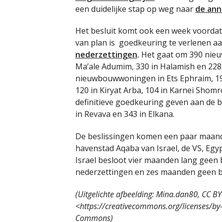
een duidelijke stap op weg naar
de ann
Het besluit komt ook een week voorda
van plan is goedkeuring te verlenen a
nederzettingen
.
Het gaat om 390 nieuwe
Ma’ale Adumim, 330 in Halamish en 228
nieuwbouwwoningen in Ets Ephraim, 196
120 in Kiryat Arba, 104 in Karnei Shomr
definitieve goedkeuring geven aan de 
in Revava en 343 in Elkana.
De beslissingen komen een paar maande
havenstad Aqaba van Israel, de VS, Egypt
Israel besloot vier maanden lang geen
nederzettingen en zes maanden geen b
(Uitgelichte afbeelding: Mina.dan80, CC B
<https://creativecommons.org/licenses/b
Commons)