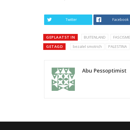
Twitter
Facebook
GEPLAATST IN
BUITENLAND
FASCISME
GETAGD
bezalel smotrich
PALESTINA
Abu Pessoptimist