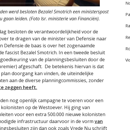
No
n werd besloten Bezalel Smotrich een ministerspost
Pa
u gaan leiden. (Foto Isr. ministerie van Financiën).
Ra
dag besloten de verantwoordelijkheid voor de
Re
ver te dragen van de minister van Defensie naar
van Defensie de baas is over het zogenaamde
R
e fascist Bezalel Smotrich. In een tweede besluit
e goedkeuring van de planningsbesluiten door de
Vi
premier) afgeschaft. De betekenis hiervan is dat
 plan doorgang kan vinden, de uiteindelijke
aten aan de diverse planningcommissies, zonder
te zeggen heeft.
eden nog openlijk campagne te voeren voor een
 kolonisten op de Westoever. Hij ging van
eiten voor een extra 500.000 nieuwe kolonisten
enodigde infrastructuur daarvoor in de vorm
van
ingsbesluiten zijn dan ook zoals Vrede Nu schrijft