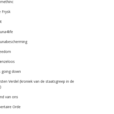
imethinc
 Frysk
it
una4life
unabescherming
reedom
enzeloos
’s going down
rsten Verdel (kroniek van de staatsgreep in de
)
nd van ons
bertaire Orde