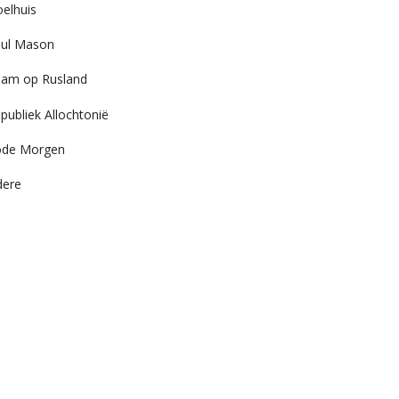
elhuis
ul Mason
am op Rusland
publiek Allochtonië
ode Morgen
dere