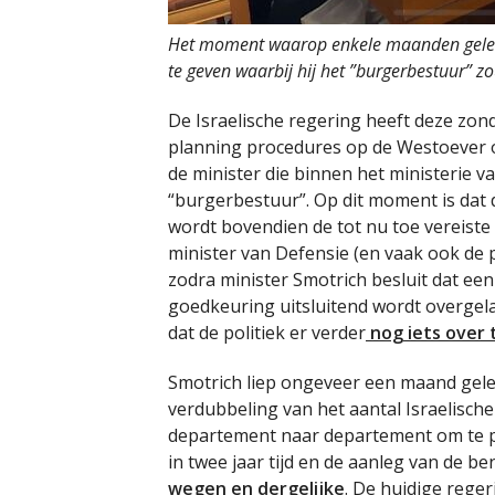
Het moment waarop enkele maanden gelede
te geven waarbij hij het ”burgerbestuur” zo
De Israelische regering heeft deze zon
planning procedures op de Westoever o
de minister die binnen het ministerie 
“burgerbestuur”. Op dit moment is dat d
wordt bovendien de tot nu toe vereist
minister van Defensie (en vaak ook de 
zodra minister Smotrich besluit dat een
goedkeuring uitsluitend wordt overgel
dat de politiek er verder
nog iets over 
Smotrich liep ongeveer een maand gel
verdubbeling van het aantal Israelische
departement naar departement om te pl
in twee jaar tijd en de aanleg van de b
wegen en dergelijke
. De huidige reger