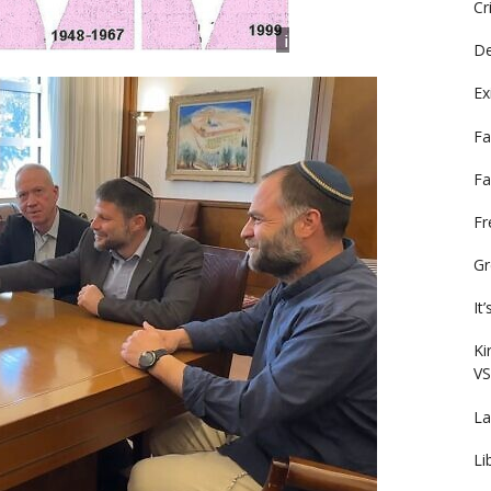
Cr
De
Ex
Fa
Fa
F
Gr
It
Ki
VS
La
Li