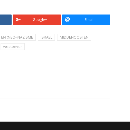
Google+
Email
 EN (NEO-)NAZISME
ISRAEL
MIDDENOOSTEN
westoever