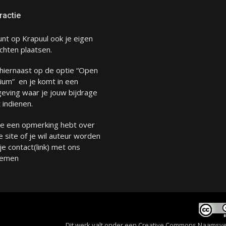
ractie
unt op Krapuul ook je eigen
chten plaatsen.
 hiernaast op de optie “Open
ium” en je komt in een
eving waar je jouw bijdrage
 indienen.
 je een opmerking hebt over
 site of je wil auteur worden
 je
contact
(link) met ons
emen
Dit werk valt onder een
Creative Commons Naamsverme