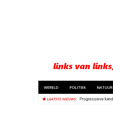
Naar
de
inhoud
springen
WERELD
POLITIEK
NATUUR 
LAATSTE NIEUWS:
Progressieve kand