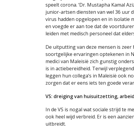
speelt corona. ‘Dr. Mustapha Kamal Aziz
junior-artsen diensten van wel 36 uur 
virus hadden opgelopen en in isolatie m
en voegde er aan toe dat de voortdure
leiden met medisch personeel dat elder
De uitputting van deze mensen is zeer h
soortgelijke ervaringen optekenen in 
medici van Maleisië zich gunstig onder
is in actiebereidheid. Terwijl verpleg
leggen hun collega’s in Maleisië ook n
zorgen dat er eens iets ten goede verand
VS: dreiging van huisuitzetting, arbei
In de VS is nogal wat sociale strijd te m
ook heel wijd verbreid. Er is een aanzie
uitbreidt.