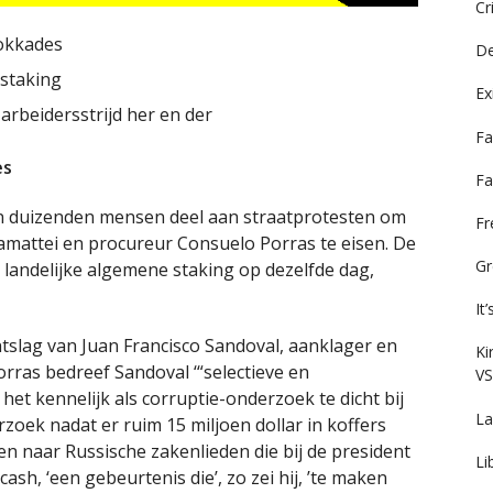
Cr
lokkades
De
nstaking
Ex
 arbeidersstrijd her en der
Fa
es
Fa
n duizenden mensen deel aan straatprotesten om
F
iamattei en procureur Consuelo Porras te eisen. De
Gr
landelijke algemene staking op dezelfde dag,
It
slag van Juan Francisco Sandoval, aanklager en
Ki
rras bedreef Sandoval ‘“selectieve en
VS
 het kennelijk als corruptie-onderzoek te dicht bij
La
zoek nadat er ruim 15 miljoen dollar in koffers
en naar Russische zakenlieden die bij de president
Li
h, ‘een gebeurtenis die’, zo zei hij, ’te maken