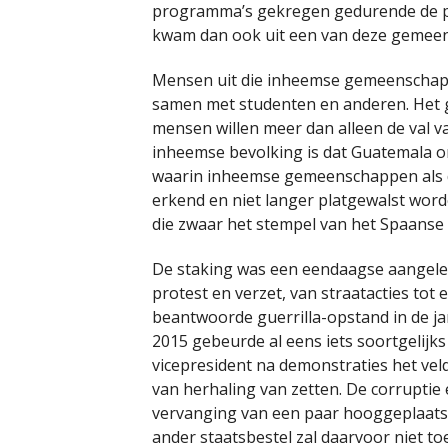
programma’s gekregen gedurende de pand
kwam dan ook uit een van deze gemee
Mensen uit die inheemse gemeenschapp
samen met studenten en anderen. Het g
mensen willen meer dan alleen de val va
inheemse bevolking is dat Guatemala o
waarin inheemse gemeenschappen als d
erkend en niet langer platgewalst word
die zwaar het stempel van het Spaanse k
De staking was een eendaagse aangelege
protest en verzet, van straatacties to
beantwoorde guerrilla-opstand in de jar
2015 gebeurde al eens iets soortgelijks
vicepresident na demonstraties het ve
van herhaling van zetten. De corruptie 
vervanging van een paar hooggeplaatst
ander staatsbestel zal daarvoor niet to