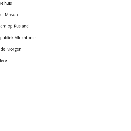
elhuis
ul Mason
am op Rusland
publiek Allochtonië
ode Morgen
dere