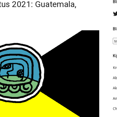
stus 2021: Guatemala,
Bl
Bl
Bl
ee
do
Ki
on
ar
Kr
Ab
Ak
An
Ch