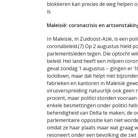
blokkeren kan precies de weg helpen o
is.
Maleisië: coronacrisis en artsenstakin
In Maleisië, in Zuidoost-Azië, is een poli
coronabeleid.(7) Op 2 augustus hield po
parlementsleden tegen. Die optocht wi
beleid. Het land heeft een miljoen coro
geval zondag 1 augustus – gingen er 16
lockdown, maar dat helpt niet bijzonder.
fabrieken en kantoren in Maleisië gewo
virusverspreiding natuurlijk ook geen 
procent, maar politici stonden vooraan 
enkele besmettingen onder politici heb
behendigheid van Delta te maken, de ov
parlementaire oppositie kan niet word
omdat ze haar plaats maar wat graag wil
resoneert onder een bevolking die ziet