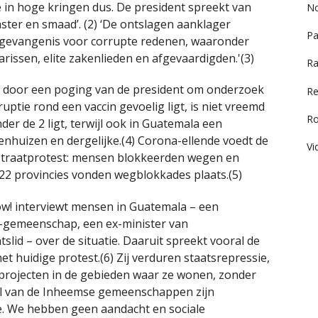
e in hoge kringen dus. De president spreekt van
No
ter en smaad’. (2) ‘De ontslagen aanklager
Pa
gevangenis voor corrupte redenen, waaronder
rissen, elite zakenlieden en afgevaardigden.'(3)
Ra
d door een poging van de president om onderzoek
Re
uptie rond een vaccin gevoelig ligt, is niet vreemd
R
der de 2 ligt, terwijl ook in Guatemala een
enhuizen en dergelijke.(4) Corona-ellende voedt de
Vi
n straatprotest: mensen blokkeerden wegen en
 22 provincies vonden wegblokkades plaats.(5)
w! interviewt mensen in Guatemala – een
-gemeenschap, een ex-minister van
slid – over de situatie. Daaruit spreekt vooral de
 huidige protest.(6) Zij verduren staatsrepressie,
projecten in de gebieden waar ze wonen, zonder
el van de Inheemse gemeenschappen zijn
e. We hebben geen aandacht en sociale