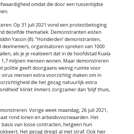
ofwaardigheid omdat die door een tussentijdse
men.
testeren. Op 31 juli 2021 vond een protestbetoging
nd dezelfde thematiek. Demonstranten eisten
iddin Yassin (8). “Honderden’ demonstranten,
400 deelnemers, organisatoren spreken van 1000
en, als je je realiseert dat in de hoofdstad Kuala
im 1,7 miljoen mensen wonen. Maar demonstreren
nt politie geeft doorgaans weinig ruimte voor
et virus mensen extra voorzichtig maken om in
zichtigheid die het gezag natuurlijk extra
ondheid’ klinkt immers zorgzamer dan ‘blijf thuis,
emonstreren. Vorige week maandag, 26 juli 2021,
 gaat rond lonen en arbeidsvoorwaarden. Het
 basis van losse contracten, hetgeen hun
okkeert. Het gezag dreigt al met straf. Ook hier