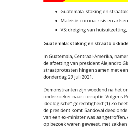
Guatemala: staking en straatb
Maleisië: coronacrisis en artse
VS: dreiging van huisuitzetting,
Guatemala: staking en straatblokkad
In Guatemala, Centraal-Amerika, name
de afzetting van president Alejandro G
straatprotesten hingen samen met een 
donderdag 29 juli 2021.
Demonstranten zijn woedend na het ont
onderzoeker naar corruptie. Volgens Po
ideologische” gerechtigheid’.(1) Zo heet
de president komt. Sandoval deed onder
van een ex-minister was aangetroffen, 
op bezoek waren geweest, met zakken cas