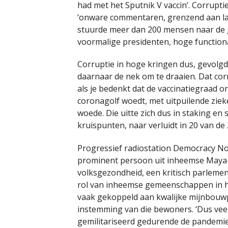
had met het Sputnik V vaccin’. Corrupti
‘onware commentaren, grenzend aan las
stuurde meer dan 200 mensen naar de 
voormalige presidenten, hoge functiona
Corruptie in hoge kringen dus, gevolg
daarnaar de nek om te draaien. Dat corr
als je bedenkt dat de vaccinatiegraad on
coronagolf woedt, met uitpuilende ziek
woede. Die uitte zich dus in staking e
kruispunten, naar verluidt in 20 van de
Progressief radiostation Democracy No
prominent persoon uit inheemse Maya
volksgezondheid, een kritisch parlement
rol van inheemse gemeenschappen in het
vaak gekoppeld aan kwalijke mijnbouw
instemming van die bewoners. ‘Dus ve
gemilitariseerd gedurende de pandemi