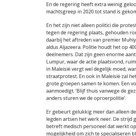
En de regering heeft extra weinig gelo
machtsgreep in 2020 tot stand is geko
En het zijn niet alleen politici die pro
tegen de regering plaats, gehouden ro
daarbij het aftreden van premier Muhiy
aldus Aljazeera. Politie houdt het op 
deelnemers. Dat zijn geen enorme aantall
Lumpur, waar de actie plaatsvond, ru
in Maleisië vergt wel degelijk moed, wa
straatprotest. En ook in Maleisië zal h
grote groepen samen te komen. Een voor
aanmoedigt. ‘Blijf thuis vanwege de gez
anders sturen we de oproerpolitie’.
Er gebeurt gelukkig meer dan alleen d
legden artsen het werk neer. De strijd
betreft medisch personeel dat werkt op
mogelijkheid om zich te specialiseren bl