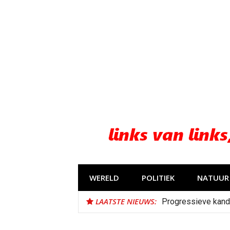
Naar
de
inhoud
springen
WERELD
POLITIEK
NATUUR 
LAATSTE NIEUWS:
Progressieve kand