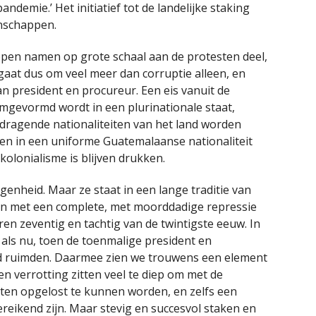
emie.’ Het initiatief tot de landelijke staking
nschappen.
en namen op grote schaal aan de protesten deel,
aat dus om veel meer dan corruptie alleen, en
n president en procureur. Een eis vanuit de
mgevormd wordt in een plurinationale staat,
ragende nationaliteiten van het land worden
en in een uniforme Guatemalaanse nationaliteit
olonialisme is blijven drukken.
nheid. Maar ze staat in een lange traditie van
t en met een complete, met moorddadige repressie
en zeventig en tachtig van de twintigste eeuw. In
 als nu, toen de toenmalige president en
ld ruimden. Daarmee zien we trouwens een element
en verrotting zitten veel te diep om met de
en opgelost te kunnen worden, en zelfs een
ereikend zijn. Maar stevig en succesvol staken en