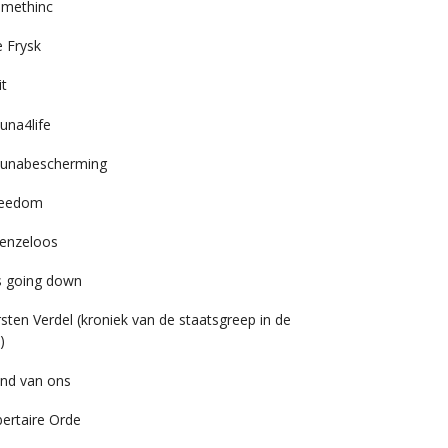
imethinc
 Frysk
it
una4life
unabescherming
reedom
enzeloos
’s going down
rsten Verdel (kroniek van de staatsgreep in de
)
nd van ons
bertaire Orde