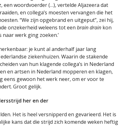
, een woordvoerder (…), vertelde Aljazeera dat
draaiden, en collega’s moesten vervangen die het
oesten. “We zijn opgebrand en uitgeput”, zei hij,
nde onzekerheid weleens tot een
brain drain
kon
s naar werk ging zoeken.’
erkenbaar: je kunt al anderhalf jaar lang
Nederlandse ziekenhuizen. Waarin de stakende
scheiden van hun klagende collega’s in Nederland
enden en artsen in Nederland mopperen en klagen,
og eens gewoon het werk neer, om er voor te
ert. Groot gelijk.
dersstrijd her en der
elden. Het is heel versnipperd en gevarieerd. Het is
nlijke kans dat die strijd zich komende weken heftig