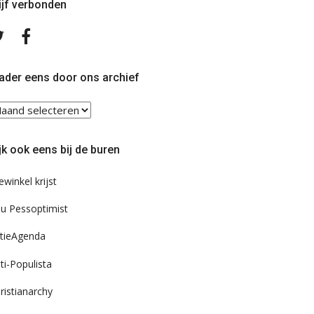
ijf verbonden
Volg
Volg
ons
ons
op
op
Twitter
Facebook
ader eens door ons archief
ader
ns
or
jk ook eens bij de buren
s
chief
ewinkel krijst
u Pessoptimist
tieAgenda
ti-Populista
ristianarchy