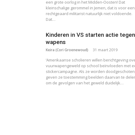
een grote oorlog in het Midden-Oosten! Dat
kleinschalige gerommel in Jemen, dat is voor een
rechtgeaard militarist natuurlijk niet voldoende.
Dat…
Kinderen in VS starten actie tegen
wapens
Keira (Cori Groenewoud)
31 maart 2019
‘Amerikaanse scholieren willen berichtgeving ov
vuurwapengeweld op school beïnvloeden met e
stickercampagne. Als ze worden doodgeschoten
geven ze toestemming beelden daarvan te dele
om de gevolgen van het geweld duidelijk…
Berichten
paginering