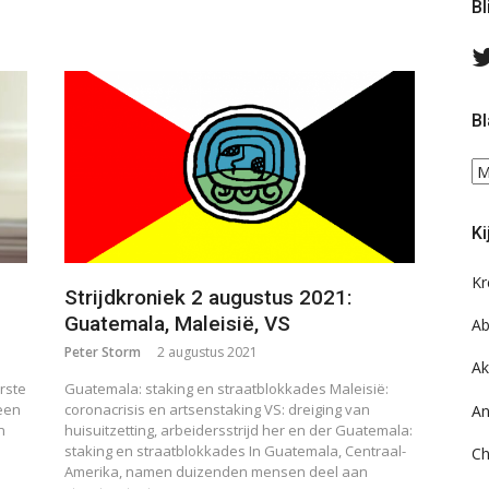
Bl
Bl
Bl
ee
do
Ki
on
ar
Kr
Strijdkroniek 2 augustus 2021:
Guatemala, Maleisië, VS
Ab
Peter Storm
2 augustus 2021
Ak
rste
Guatemala: staking en straatblokkades Maleisië:
 een
coronacrisis en artsenstaking VS: dreiging van
An
n
huisuitzetting, arbeidersstrijd her en der Guatemala:
staking en straatblokkades In Guatemala, Centraal-
Ch
Amerika, namen duizenden mensen deel aan