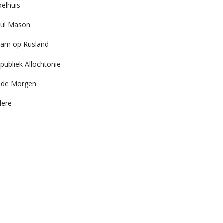
elhuis
ul Mason
am op Rusland
publiek Allochtonië
ode Morgen
dere