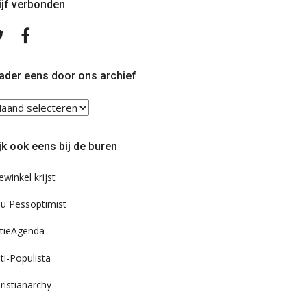
ijf verbonden
Volg
Volg
ons
ons
op
op
Twitter
Facebook
ader eens door ons archief
ader
ns
or
jk ook eens bij de buren
s
chief
ewinkel krijst
u Pessoptimist
tieAgenda
ti-Populista
ristianarchy