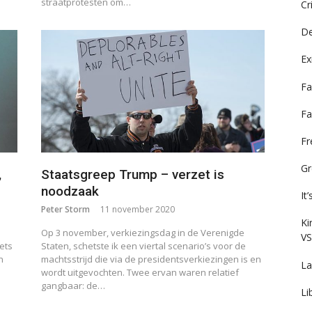
straatprotesten om…
Cr
De
Ex
Fa
Fa
F
Gr
,
Staatsgreep Trump – verzet is
noodzaak
It
Peter Storm
11 november 2020
Ki
Op 3 november, verkiezingsdag in de Verenigde
VS
Iets
Staten, schetste ik een viertal scenario’s voor de
n
machtsstrijd die via de presidentsverkiezingen is en
La
wordt uitgevochten. Twee ervan waren relatief
gangbaar: de…
Li