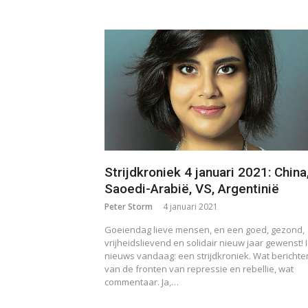
Strijdkroniek 4 januari 2021: China
Saoedi-Arabië, VS, Argentinië
Peter Storm
4 januari 2021
Goeiendag lieve mensen, en een goed, gezond,
vrijheidslievend en solidair nieuw jaar gewenst! 
nieuws vandaag: een strijdkroniek. Wat berichte
van de fronten van repressie en rebellie, wat
commentaar. Ja,…