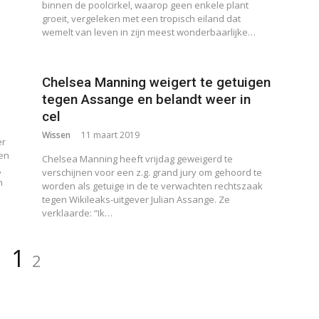
binnen de poolcirkel, waarop geen enkele plant
groeit, vergeleken met een tropisch eiland dat
wemelt van leven in zijn meest wonderbaarlijke…
Chelsea Manning weigert te getuigen
tegen Assange en belandt weer in
cel
Wissen
11 maart 2019
er
en
Chelsea Manning heeft vrijdag geweigerd te
,
verschijnen voor een z.g. grand jury om gehoord te
n
worden als getuige in de te verwachten rechtszaak
tegen Wikileaks-uitgever Julian Assange. Ze
verklaarde: “Ik…
Pagina
Pagina
1
2