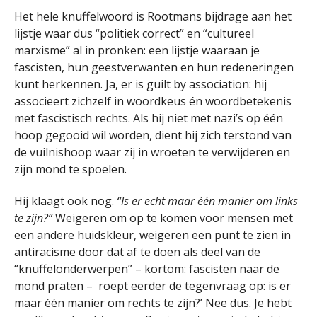
Het hele knuffelwoord is Rootmans bijdrage aan het
lijstje waar dus “politiek correct” en “cultureel
marxisme” al in pronken: een lijstje waaraan je
fascisten, hun geestverwanten en hun redeneringen
kunt herkennen. Ja, er is guilt by association: hij
associeert zichzelf in woordkeus én woordbetekenis
met fascistisch rechts. Als hij niet met nazi’s op één
hoop gegooid wil worden, dient hij zich terstond van
de vuilnishoop waar zij in wroeten te verwijderen en
zijn mond te spoelen.
Hij klaagt ook nog.
“Is er echt maar één manier om links
te zijn?”
Weigeren om op te komen voor mensen met
een andere huidskleur, weigeren een punt te zien in
antiracisme door dat af te doen als deel van de
“knuffelonderwerpen” – kortom: fascisten naar de
mond praten – roept eerder de tegenvraag op: is er
maar één manier om rechts te zijn?’ Nee dus. Je hebt