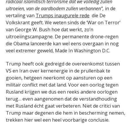
radicaal islamitisch terrorisme dat we volledig zullen
uitroeien, van de aardbodem zullen verbannen”,
in de
vertaling van
Trumps inaugurele rede
die De
Volkskrant geeft. We weten sinds de ‘War on Terror’
van George W. Bush hoe dat werkt, zo’n
uitroeiingscampagne. De permanente drone-regen
die Obama lanceerde kan wel eens overgaan in nog
veel extremer geweld, Made In Washington D.C.
Trump heeft ook gedreigd de overeenkomst tussen
VS en Iran over kernenergie in de prullenbak te
gooien, hetgeen neerkomt op aansturen op een
militair conflict met dat land. Voor een oorlog tegen
Rusland krijgen we dus een reeks andere oorlogen
terug… even aangenomen dat de verstandhouding
met Rusland écht gaat verbeteren. Niet de critici van
Trump maar degenen die hem in bescherming nemen,
trekken hier wel een heel voorbarige conclusie.