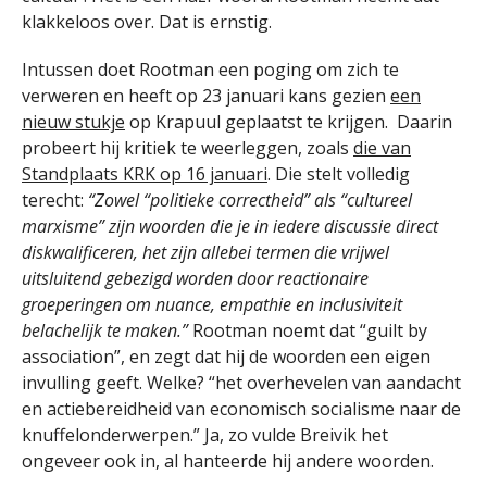
klakkeloos over. Dat is ernstig.
Intussen doet Rootman een poging om zich te
verweren en heeft op 23 januari kans gezien
een
nieuw stukje
op Krapuul geplaatst te krijgen. Daarin
probeert hij kritiek te weerleggen, zoals
die van
Standplaats KRK op 16 januari
. Die stelt volledig
terecht:
“Zowel “politieke correctheid” als “cultureel
marxisme” zijn woorden die je in iedere discussie direct
diskwalificeren, het zijn allebei termen die vrijwel
uitsluitend gebezigd worden door reactionaire
groeperingen om nuance, empathie en inclusiviteit
belachelijk te maken.”
Rootman noemt dat “guilt by
association”, en zegt dat hij de woorden een eigen
invulling geeft. Welke? “het overhevelen van aandacht
en actiebereidheid van economisch socialisme naar de
knuffelonderwerpen.” Ja, zo vulde Breivik het
ongeveer ook in, al hanteerde hij andere woorden.