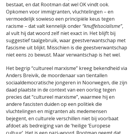
bestaat, en dat Rootman dat wel OK vindt ook.
Opkomen voor immigranten, vluchtelingen – en
vermoedelijk sowieso een principiële keus tegen
racisme – dat valt kennelijk onder
“knuffelsocialisme”
,
al vult hij dat woord zelf niet exact in. Het blijft bij
suggestief taalgebruik, waar geestverwantschap met
fascisme uit blijkt. Misschien is die geestverwantschap
niet eens zo bewust. Maar verwantschap is het wel.
Het begrip “cultureel marxisme” kreeg bekendheid via
Anders Breivik, de moordenaar van tientallen
sociaaldemocratische jongeren in Noorwegen, die zijn
daad plaatste in de context van een oorlog tegen
precies dat “cultureel marxisme”, waarmee hij en
andere fascisten duiden op een politiek die
vluchtelingen en migranten als medemensen
bejegent, en culturele verschillen niet bij voorbaat
afdoet als bedreiging van de ‘heilige ‘Europese
cultuur’. Het is een nazi-woord. Rootman neemt dat