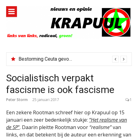
Naar
de
inhoud
springen
Bestorming Ceuta gevolg van op sociale media verspreide hoax?
Socialistisch verpakt
fascisme is ook fascisme
Peter Storm
25 januari 2017
1
Een zekere Rootman schreef hier op Krapuul op 15
januari een zeer bedenkelijk stukje:
“Het realisme van
de SP
”
. Daarin pleitte Rootman voor
“realisme”
van
links, en dat betekent bij de auteur een erkenning van