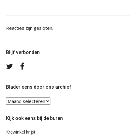
Reacties zijn gesloten.
Blijf verbonden
Volg
Volg
ons
ons
op
op
Twitter
Facebook
Blader eens door ons archief
Blader
eens
door
Kijk ook eens bij de buren
ons
archief
Krewinkel krijst