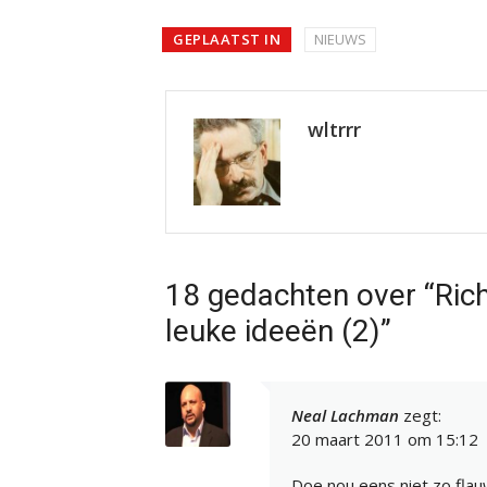
GEPLAATST IN
NIEUWS
wltrrr
18 gedachten over “Ric
leuke ideeën (2)”
Neal Lachman
zegt:
20 maart 2011 om 15:12
Doe nou eens niet zo fla