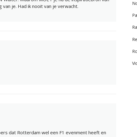
No
ig van je. Had ik nooit van je verwacht.
Pa
Ra
Re
R
Vi
jaloers dat Rotterdam wel een F1 evenment heeft en