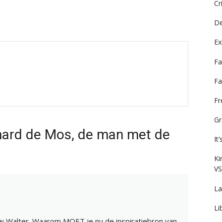
Cr
De
Ex
Fa
Fa
F
Gr
hard de Mos, de man met de
It
Ki
VS
La
Li
uw Walter. Waarom MOET je nu de inspiratiebron van