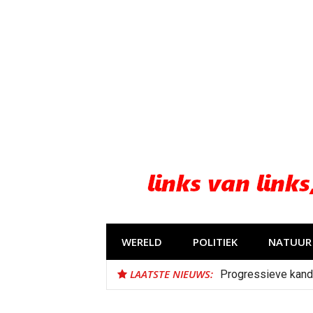
Naar
de
inhoud
springen
WERELD
POLITIEK
NATUUR 
LAATSTE NIEUWS:
Progressieve kand
Bestorming Ceuta 