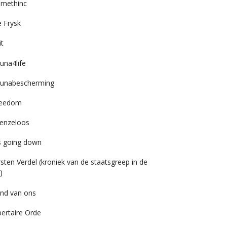
imethinc
 Frysk
it
una4life
unabescherming
reedom
enzeloos
’s going down
rsten Verdel (kroniek van de staatsgreep in de
)
nd van ons
bertaire Orde