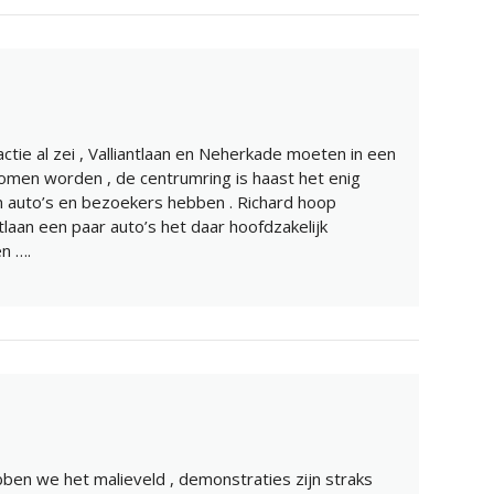
actie al zei , Valliantlaan en Neherkade moeten in een
nomen worden , de centrumring is haast het enig
én auto’s en bezoekers hebben . Richard hoop
ntlaan een paar auto’s het daar hoofdzakelijk
en ….
bben we het malieveld , demonstraties zijn straks