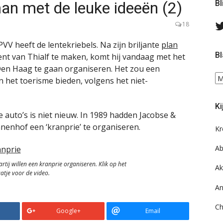
an met de leuke ideeën (2)
Bl
18
VV heeft de lentekriebels. Na zijn briljante
plan
Bl
nt van Thialf te maken, komt hij vandaag met het
Den Haag te gaan organiseren. Het zou een
Bl
het toerisme bieden, volgens het niet-
ee
do
Ki
on
 auto’s is niet nieuw. In 1989 hadden Jacobse &
ar
nnenhof een ‘kranprie’ te organiseren.
Kr
Ab
tij willen een kranprie organiseren. Klik op het
Ak
atje voor de video.
An
Ch
Google+
Email