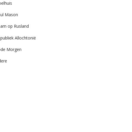
elhuis
ul Mason
am op Rusland
publiek Allochtonië
ode Morgen
dere