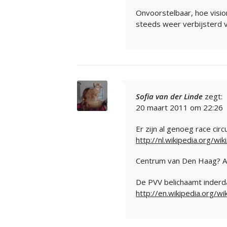
Onvoorstelbaar, hoe vision
steeds weer verbijsterd v
Sofia van der Linde
zegt:
20 maart 2011 om 22:26
Er zijn al genoeg race circu
http://nl.wikipedia.org/wi
Centrum van Den Haag? Als
De PVV belichaamt inderd
http://en.wikipedia.org/w