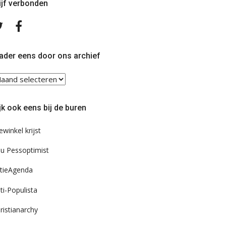
ijf verbonden
Volg
Volg
ons
ons
op
op
Twitter
Facebook
ader eens door ons archief
ader
ns
or
jk ook eens bij de buren
s
chief
ewinkel krijst
u Pessoptimist
tieAgenda
ti-Populista
ristianarchy