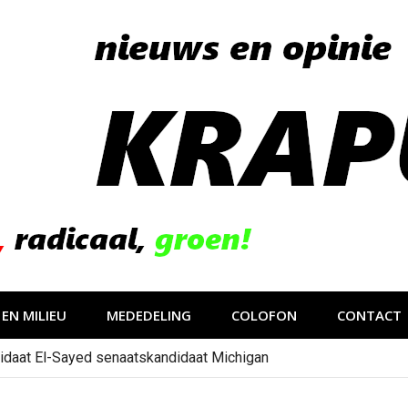
EN MILIEU
MEDEDELING
COLOFON
CONTACT
idaat El-Sayed senaatskandidaat Michigan
gevolg van op sociale media verspreide hoax?