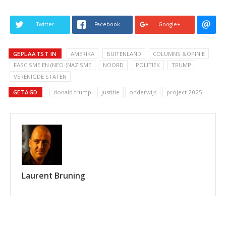
Twitter
Facebook
Google+
GEPLAATST IN
AMERIKA
BUITENLAND
COLUMNS &OPINIE
FASCISME EN (NEO-)NAZISME
NOORD
POLITIEK
TRUMP
VERENIGDE STATEN
GETAGD
donald trump
justitie
onderwijs
project 2025
Laurent Bruning