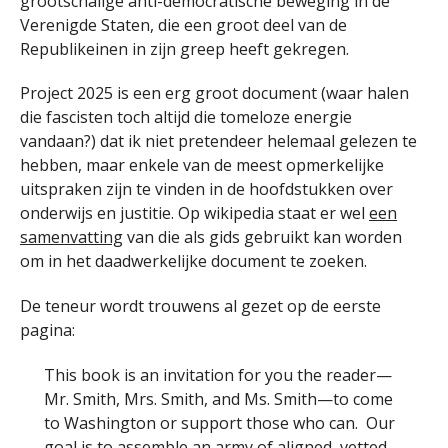
grootschalige anti-democratische beweging in de
Verenigde Staten, die een groot deel van de
Republikeinen in zijn greep heeft gekregen.
Project 2025 is een erg groot document (waar halen
die fascisten toch altijd die tomeloze energie
vandaan?) dat ik niet pretendeer helemaal gelezen te
hebben, maar enkele van de meest opmerkelijke
uitspraken zijn te vinden in de hoofdstukken over
onderwijs en justitie. Op wikipedia staat er wel
een
samenvatting
van die als gids gebruikt kan worden
om in het daadwerkelijke document te zoeken.
De teneur wordt trouwens al gezet op de eerste
pagina:
This book is an invitation for you the reader—
Mr. Smith, Mrs. Smith, and Ms. Smith—to come
to Washington or support those who can. Our
goal is to assemble an army of aligned, vetted,