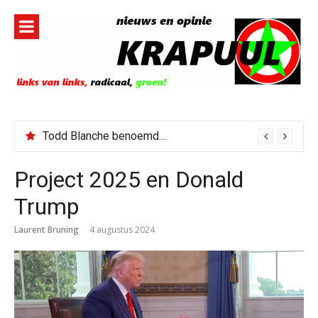
Naar
de
inhoud
springen
Todd Blanche benoemd tot Attorney General
Jerney Kaagman overleden
Project 2025 en Donald
Trump
Laurent Bruning
4 augustus 2024