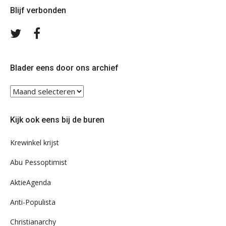
Blijf verbonden
Volg
Volg
ons
ons
op
op
Twitter
Facebook
Blader eens door ons archief
Blader
eens
door
Kijk ook eens bij de buren
ons
archief
Krewinkel krijst
Abu Pessoptimist
AktieAgenda
Anti-Populista
Christianarchy