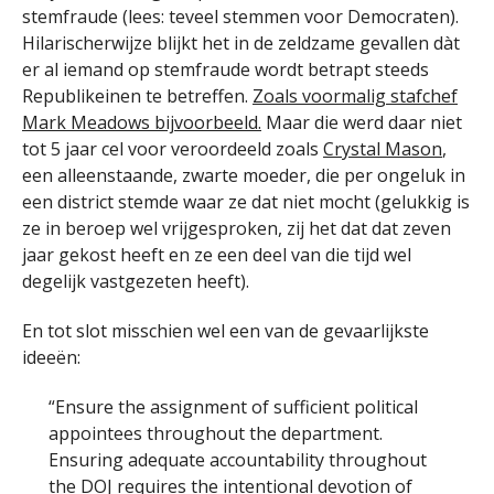
stemfraude (lees: teveel stemmen voor Democraten).
Hilarischerwijze blijkt het in de zeldzame gevallen dàt
er al iemand op stemfraude wordt betrapt steeds
Republikeinen te betreffen.
Zoals voormalig stafchef
Mark Meadows bijvoorbeeld.
Maar die werd daar niet
tot 5 jaar cel voor veroordeeld zoals
Crystal Mason
,
een alleenstaande, zwarte moeder, die per ongeluk in
een district stemde waar ze dat niet mocht (gelukkig is
ze in beroep wel vrijgesproken, zij het dat dat zeven
jaar gekost heeft en ze een deel van die tijd wel
degelijk vastgezeten heeft).
En tot slot misschien wel een van de gevaarlijkste
ideeën:
“Ensure the assignment of sufficient political
appointees throughout the department.
Ensuring adequate accountability throughout
the DOJ requires the intentional devotion of