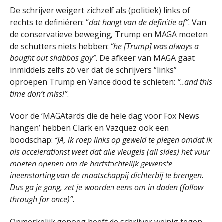
De schrijver weigert zichzelf als (politiek) links of
rechts te definiëren: “
dat hangt van de definitie af”
. Van
de conservatieve beweging, Trump en MAGA moeten
de schutters niets hebben:
“he [Trump] was always a
bought out shabbos goy”
. De afkeer van MAGA gaat
inmiddels zelfs zó ver dat de schrijvers “links”
oproepen Trump en Vance dood te schieten:
“..and this
time don’t miss!”
.
Voor de ‘MAGAtards die de hele dag voor Fox News
hangen’ hebben Clark en Vazquez ook een
boodschap:
“JA, ik roep links op geweld te plegen omdat ik
als accelerationst weet dat alle vleugels (all sides) het vuur
moeten openen om de hartstochtelijk gewenste
ineenstorting van de maatschappij dichterbij te brengen.
Dus ga je gang, zet je woorden eens om in daden (follow
through for once)”.
Opmerkelijk genoeg heeft de schrijver weinig tegen