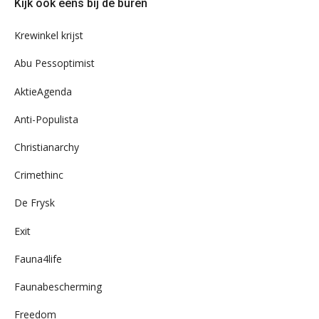
Kijk ook eens bij de buren
ons
archief
Krewinkel krijst
Abu Pessoptimist
AktieAgenda
Anti-Populista
Christianarchy
Crimethinc
De Frysk
Exit
Fauna4life
Faunabescherming
Freedom