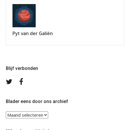
Pyt van der Galiën
Blijf verbonden
Volg
Volg
ons
ons
op
op
Twitter
Facebook
Blader eens door ons archief
Blader
eens
door