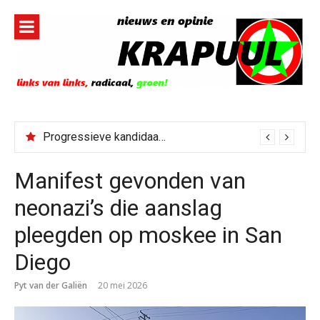
Naar
de
inhoud
springen
Progressieve kandidaat El-Sayed senaatskandidaat Michigan
Manifest gevonden van
neonazi’s die aanslag
pleegden op moskee in San
Diego
Pyt van der Galiën
20 mei 2026