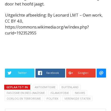
door het hoofd jaagt.
Uitgelichte afbeelding: By Leonard LMT – Own work,
CC BY 4.0,
https://commons.wikimedia.org/w/index.php?
curid=192352955
Twitter
Facebook
Google+
GEPLAATST IN
ANTISEMITISME
BUITENLAND
FASCISME EN (NEO-)NAZISME
ISLAMOFOBIE
NIEUWS
OORLOG EN TERRORISME
POLITIEK
VERENIGDE STATEN