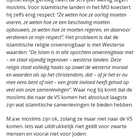
moslims. Voor islamitische landen in het MO koestert
hij zelfs enig respect:
“Ze weten hoe ze oorlog moeten
voeren, ze weten hoe ze een beschaving moeten
opbouwen, ze weten hoe ze moeten regeren, en daarvoor
verdienen ze mijn respect”
. Het probleem is dat de
islamitische religie onverenigbaar is met Westerse
waarden:
“De islam is in alle opzichten onverenigbaar met
– en staat vijandig tegenover – westerse landen. Deze
religie staat volledig haaks op zowel de westerse moraal
en waarden als op het christendom, dat – of je het er nu
mee eens bent of niet – een grote invloed heeft gehad op
veel van onze samenlevingen”
. Waar nog bij komt dat de
moslims die naar de VS komen het absoluut laagste
zijn wat islamitische samenlevingen te bieden hebben.
M.a.w: moslims zijn ok, zolang ze maar niet naar de VS
komen. Iets wat uitdrukkelijk niet geldt voor zwarte
mensen en vooral niet voor Joden: