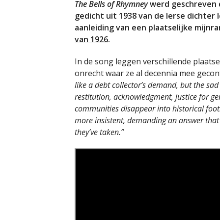
The Bells of Rhymney
werd geschreven d
gedicht uit 1938 van de Ierse dichter 
aanleiding van een plaatselijke mijnr
van 1926
.
In de song leggen verschillende plaats
onrecht waar ze al decennia mee geco
like a debt collector’s demand, but the sad
restitution, acknowledgment, justice for gen
communities disappear into historical foo
more insistent, demanding an answer that
they’ve taken.”