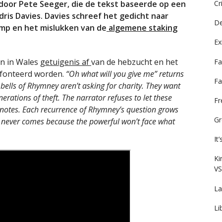
Cr
oor Pete Seeger, die de tekst baseerde op een
Idris Davies. Davies schreef het gedicht naar
De
amp en het mislukken van de
algemene staking
Ex
en in Wales
getuigenis af
van de hebzucht en het
Fa
nfonteerd worden.
“Oh what will you give me” returns
Fa
 bells of Rhymney aren’t asking for charity. They want
erations of theft. The narrator refuses to let these
F
tnotes. Each recurrence of Rhymney’s question grows
Gr
 never comes because the powerful won’t face what
It
Ki
VS
La
Li