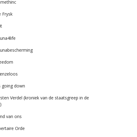
imethinc
 Frysk
it
una4life
unabescherming
reedom
enzeloos
’s going down
rsten Verdel (kroniek van de staatsgreep in de
)
nd van ons
bertaire Orde