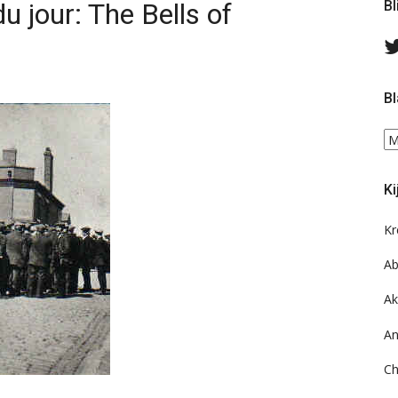
u jour: The Bells of
Bl
Bl
Bl
ee
do
Ki
on
ar
Kr
Ab
Ak
An
Ch