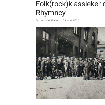
Folk(rock)klassieker d
Rhymney
Pyt van der Galiën
17 mei 2026