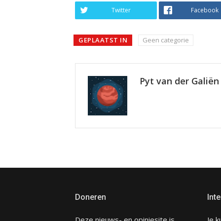
Twitter
Facebook
GEPLAATST IN
Geen categorie
Pyt van der Galiën
Doneren
Inte
Deze nieuws- en opiniesite is
Je k