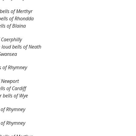
bells of Merthyr
ells of Rhondda
lls of Blaina
f Caerphilly
 loud bells of Neath
 Swansea
ls of Rhymney
of Newport
bells of Cardiff
r bells of Wye
s of Rhymney
s of Rhymney