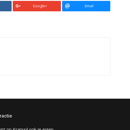
Google+
Email
ractie
unt op Krapuul ook je eigen