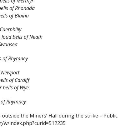
bells of Merthyr
ells of Rhondda
ells of Blaina
 Caerphilly
 loud bells of Neath
 Swansea
ls of Rhymney
of Newport
 bells of Cardiff
r bells of Wye
s of Rhymney
 outside the Miners’ Hall during the strike – Public
g/w/index.php?curid=512235