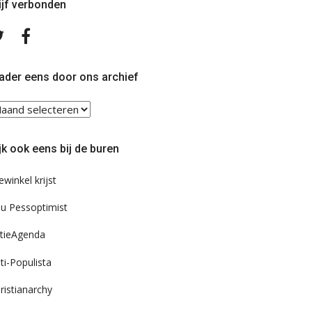
ijf verbonden
Volg
Volg
ons
ons
op
op
Twitter
Facebook
ader eens door ons archief
ader
ns
or
jk ook eens bij de buren
s
chief
ewinkel krijst
u Pessoptimist
tieAgenda
ti-Populista
ristianarchy