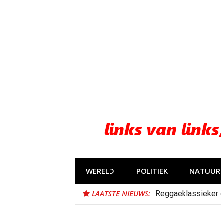
Naar
de
inhoud
springen
WERELD
POLITIEK
NATUUR 
LAATSTE NIEUWS:
Reggaeklassieker d