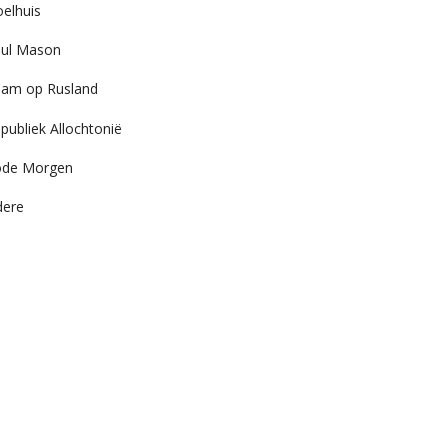
elhuis
ul Mason
am op Rusland
publiek Allochtonië
ode Morgen
dere