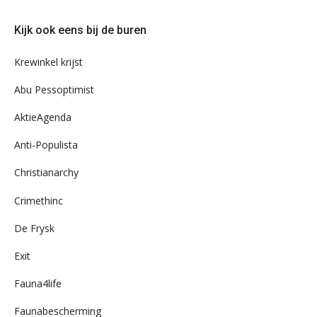
eens
door
Kijk ook eens bij de buren
ons
archief
Krewinkel krijst
Abu Pessoptimist
AktieAgenda
Anti-Populista
Christianarchy
Crimethinc
De Frysk
Exit
Fauna4life
Faunabescherming