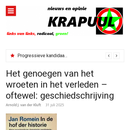
Naar
de
inhoud
springen
Progressieve kandidaat El-Sayed senaatskandidaat Michigan
Het genoegen van het
wroeten in het verleden –
oftewel: geschiedschrijving
Arnold J. van der Kluft
31 juli 2025