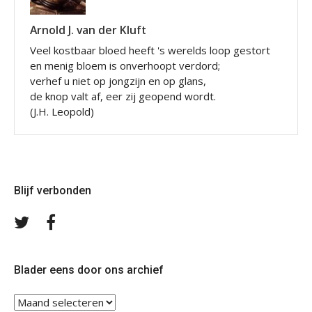
Arnold J. van der Kluft
Veel kostbaar bloed heeft 's werelds loop gestort
en menig bloem is onverhoopt verdord;
verhef u niet op jongzijn en op glans,
de knop valt af, eer zij geopend wordt.
(J.H. Leopold)
Blijf verbonden
Volg
Volg
ons
ons
op
op
Twitter
Facebook
Blader eens door ons archief
Blader