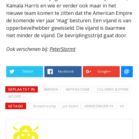
Kamala Harris en wie er verder ook maar in het
nieuwe team komen te zitten dat the American Empire
de komende vier jaar ‘mag’ besturen. Een vijand is van
opperbevelhebber gewisseld. Die vijand is daarmee
niet minder de vijand. De bevrijdingsstrijd gaat door.
Ook verschenen bij:
PeterStormt
Twitter
Facebook
Google+
GEPLAATST IN
AMERIKA
ANTIFASCISME
COLUMNS &OPINIE
NOORD
GETAGD
donald trump
joe biden
VERKIEZINGEN VS
VS