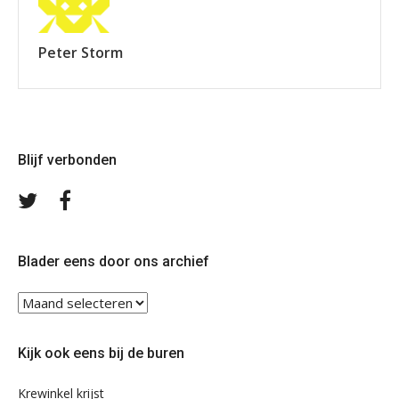
Peter Storm
Blijf verbonden
Volg
Volg
ons
ons
op
op
Twitter
Facebook
Blader eens door ons archief
Blader
eens
door
Kijk ook eens bij de buren
ons
archief
Krewinkel krijst