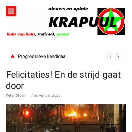
Naar
de
inhoud
springen
Progressieve kandidaat El-Sayed senaatskandidaat Michigan
Felicitaties! En de strijd gaat
door
Peter Storm
7 november 2020