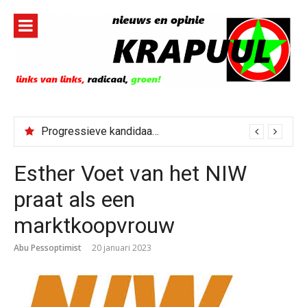
Naar
de
inhoud
springen
Progressieve kandidaat El-Sayed senaatskandidaat Michigan
Esther Voet van het NIW
praat als een
marktkoopvrouw
Abu Pessoptimist
20 januari 2023