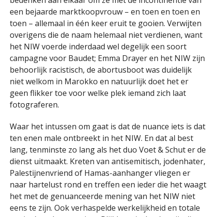
bedenken aan elkaar om ze met de incontinentie van
een bejaarde marktkoopvrouw – en toen en toen en
toen – allemaal in één keer eruit te gooien. Verwijten
overigens die de naam helemaal niet verdienen, want
het NIW voerde inderdaad wel degelijk een soort
campagne voor Baudet; Emma Drayer en het NIW zijn
behoorlijk racistisch, de abortusboot was duidelijk
niet welkom in Marokko en natuurlijk doet het er
geen flikker toe voor welke plek iemand zich laat
fotograferen.
Waar het intussen om gaat is dat de nuance iets is dat
ten enen male ontbreekt in het NIW. En dat al best
lang, tenminste zo lang als het duo Voet & Schut er de
dienst uitmaakt. Kreten van antisemitisch, jodenhater,
Palestijnenvriend of Hamas-aanhanger vliegen er
naar hartelust rond en treffen een ieder die het waagt
het met de genuanceerde mening van het NIW niet
eens te zijn. Ook verhaspelde werkelijkheid en totale