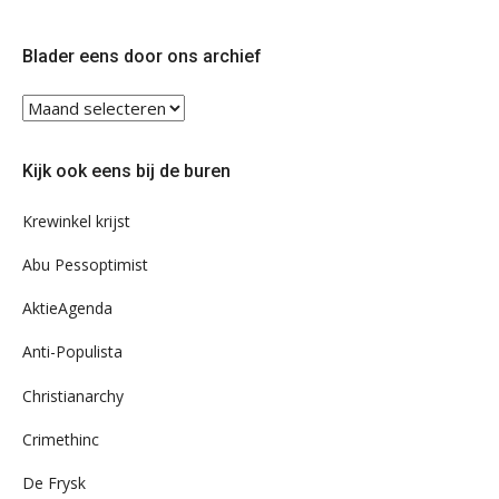
op
op
Twitter
Facebook
Blader eens door ons archief
Blader
eens
door
Kijk ook eens bij de buren
ons
archief
Krewinkel krijst
Abu Pessoptimist
AktieAgenda
Anti-Populista
Christianarchy
Crimethinc
De Frysk