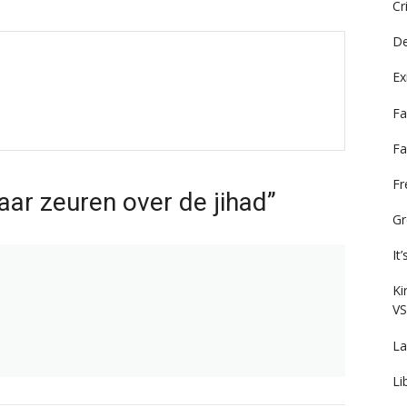
Cr
De
Ex
Fa
Fa
F
ar zeuren over de jihad”
Gr
It
Ki
VS
La
Li