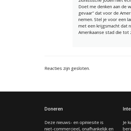
zionistische Joden niet ec
Doet me denken aan de wa
gevaar” dat voor de Amer
nemen. Stel je voor een l
met een krijgsmacht dat ni
Amerikaanse stad die tot zu
Reacties zijn gesloten.
Doneren
Inte
Deze nieuws- en opiniesite is
Je k
niet-commercieel, onafhankelijk en
beri