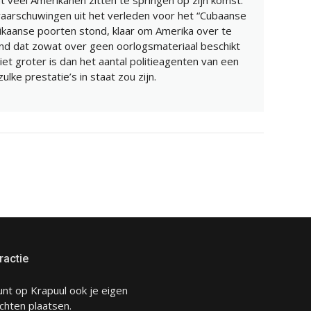
ht veel Amerikanen zitten te springen op zijn komst.
arschuwingen uit het verleden voor het “Cubaanse
ikaanse poorten stond, klaar om Amerika over te
and dat zowat over geen oorlogsmateriaal beschikt
et groter is dan het aantal politieagenten van een
lke prestatie’s in staat zou zijn.
ractie
unt op Krapuul ook je eigen
chten plaatsen.