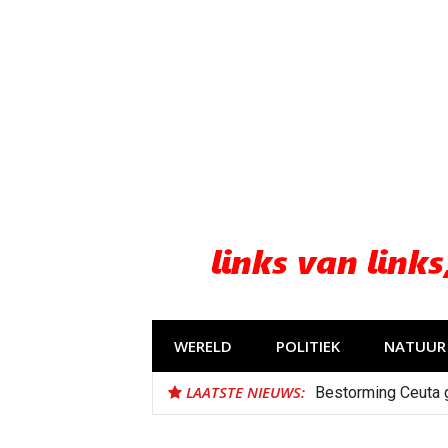
Naar
de
inhoud
springen
WERELD
POLITIEK
NATUUR 
LAATSTE NIEUWS:
Bestorming Ceuta 