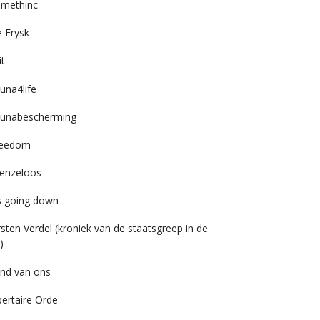
imethinc
 Frysk
it
una4life
unabescherming
reedom
enzeloos
’s going down
rsten Verdel (kroniek van de staatsgreep in de
)
nd van ons
bertaire Orde