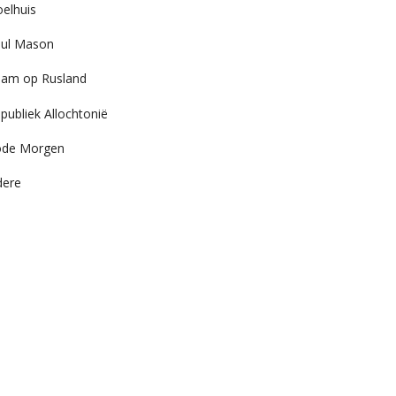
elhuis
ul Mason
am op Rusland
publiek Allochtonië
ode Morgen
dere