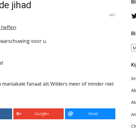
de jihad
Bl
5
e heffen
:
Bl
waarschuwing voor u.
Bl
ee
do
e!
Ki
on
ar
Kr
een maniakale fanaat als Wilders meer of minder niet
Ab
Ak
Google+
Email
An
Ch