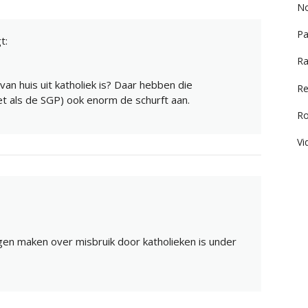
No
Pa
t:
Ra
van huis uit katholiek is? Daar hebben die
Re
et als de SGP) ook enorm de schurft aan.
R
Vi
en maken over misbruik door katholieken is under