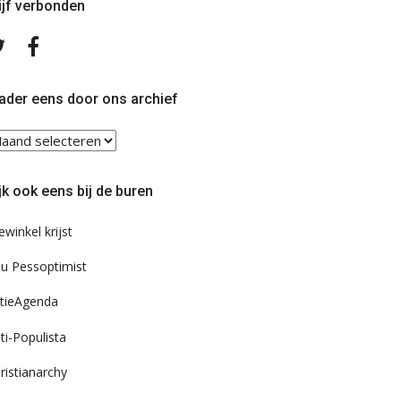
ijf verbonden
Volg
Volg
ons
ons
op
op
Twitter
Facebook
ader eens door ons archief
ader
ns
or
jk ook eens bij de buren
s
chief
ewinkel krijst
u Pessoptimist
tieAgenda
ti-Populista
ristianarchy