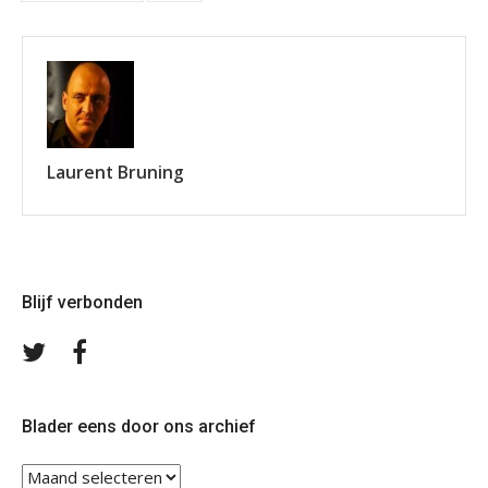
Laurent Bruning
Blijf verbonden
Volg
Volg
ons
ons
op
op
Twitter
Facebook
Blader eens door ons archief
Blader