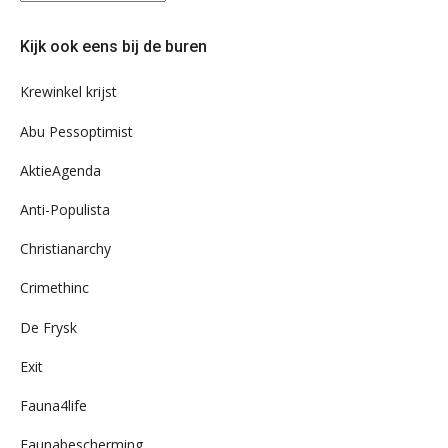
eens
door
Kijk ook eens bij de buren
ons
archief
Krewinkel krijst
Abu Pessoptimist
AktieAgenda
Anti-Populista
Christianarchy
Crimethinc
De Frysk
Exit
Fauna4life
Faunabescherming