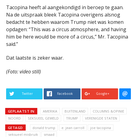
Tacopina heeft al aangekondigd in beroep te gaan.
Na de uitspraak bleek Tacopina overigens alsnog
bedacht te hebben waarom Trump niet was komen
opdagen: “This was a circus atmosphere, and having
him be here would be more of a circus,” Mr. Tacopina
said.”
Dat laatste is zeker waar.
(Foto: video still)
Twitter
Facebook
Google+
GEPLAATST IN
AMERIKA
BUITENLAND
COLUMNS &OPINIE
NOORD
SEKSUEEL GEWELD
TRUMP
VERENIGDE STATEN
GETAGD
donald trump
e. jean carroll
joe tacopina
seksueel misbruik
smaad