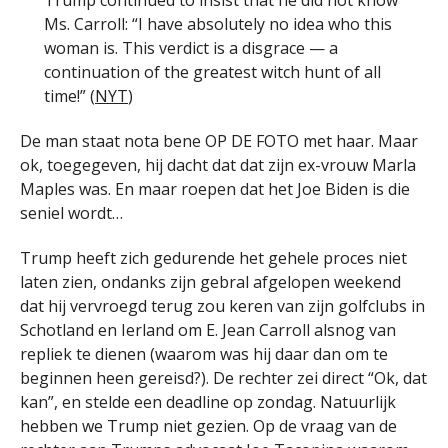
Trump continued to insist that he did not know
Ms. Carroll: “I have absolutely no idea who this
woman is. This verdict is a disgrace — a
continuation of the greatest witch hunt of all
time!” (
NYT
)
De man staat nota bene OP DE FOTO met haar. Maar
ok, toegegeven, hij dacht dat dat zijn ex-vrouw Marla
Maples was. En maar roepen dat het Joe Biden is die
seniel wordt…
Trump heeft zich gedurende het gehele proces niet
laten zien, ondanks zijn gebral afgelopen weekend
dat hij vervroegd terug zou keren van zijn golfclubs in
Schotland en Ierland om E. Jean Carroll alsnog van
repliek te dienen (waarom was hij daar dan om te
beginnen heen gereisd?). De rechter zei direct “Ok, dat
kan”, en stelde een deadline op zondag. Natuurlijk
hebben we Trump niet gezien. Op de vraag van de