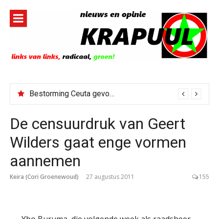
Naar
de
inhoud
springen
Bestorming Ceuta gevolg van op sociale media verspreide hoax?
De censuurdruk van Geert
Wilders gaat enge vormen
aannemen
Keira (Cori Groenewoud)
27 augustus 2011
155
Ybo Buruma, die volgende week als raadsheer