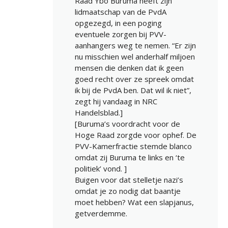
Raad Ybo Buruma heeft zijn
lidmaatschap van de PvdA
opgezegd, in een poging
eventuele zorgen bij PVV-
aanhangers weg te nemen. “Er zijn
nu misschien wel anderhalf miljoen
mensen die denken dat ik geen
goed recht over ze spreek omdat
ik bij de PvdA ben. Dat wil ik niet”,
zegt hij vandaag in NRC
Handelsblad.]
[Buruma’s voordracht voor de
Hoge Raad zorgde voor ophef. De
PVV-Kamerfractie stemde blanco
omdat zij Buruma te links en ‘te
politiek’ vond. ]
Buigen voor dat stelletje nazi’s
omdat je zo nodig dat baantje
moet hebben? Wat een slapjanus,
getverdemme.