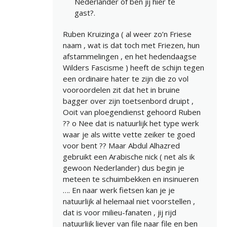
Nederlander of ben jij hier te
gast?.
Ruben Kruizinga ( al weer zo’n Friese
naam , wat is dat toch met Friezen, hun
afstammelingen , en het hedendaagse
Wilders Fascisme ) heeft de schijn tegen
een ordinaire hater te zijn die zo vol
vooroordelen zit dat het in bruine
bagger over zijn toetsenbord druipt ,
Ooit van ploegendienst gehoord Ruben
?? o Nee dat is natuurlijk het type werk
waar je als witte vette zeiker te goed
voor bent ?? Maar Abdul Alhazred
gebruikt een Arabische nick ( net als ik
gewoon Nederlander) dus begin je
meteen te schuimbekken en insinueren
…. En naar werk fietsen kan je je
natuurlijk al helemaal niet voorstellen ,
dat is voor milieu-fanaten , jij rijd
natuurlijk liever van file naar file en ben