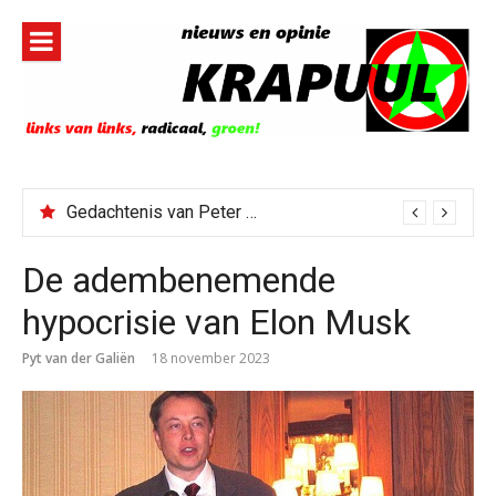
Naar
de
inhoud
springen
Gedachtenis van Peter Faber
De adembenemende
hypocrisie van Elon Musk
Pyt van der Galiën
18 november 2023