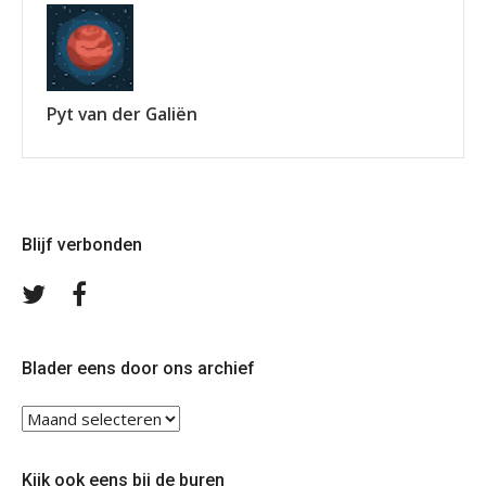
Pyt van der Galiën
Blijf verbonden
Volg
Volg
ons
ons
op
op
Twitter
Facebook
Blader eens door ons archief
Blader
eens
door
Kijk ook eens bij de buren
ons