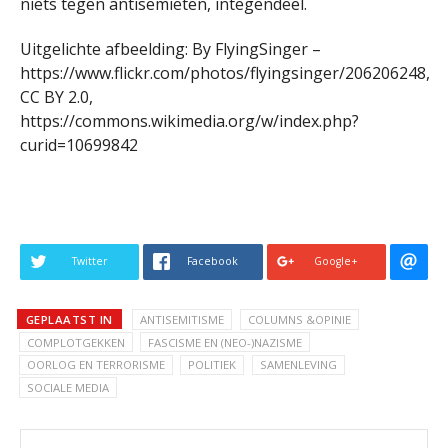
niets tegen antisemieten, integendeel.
Uitgelichte afbeelding: By FlyingSinger –
https://www.flickr.com/photos/flyingsinger/206206248,
CC BY 2.0,
https://commons.wikimedia.org/w/index.php?
curid=10699842
Twitter
Facebook
Google+
GEPLAATST IN
ANTISEMITISME
COLUMNS &OPINIE
COMPLOTGEKKEN
FASCISME EN (NEO-)NAZISME
OORLOG EN TERRORISME
POLITIEK
SAMENLEVING
SOCIALE MEDIA