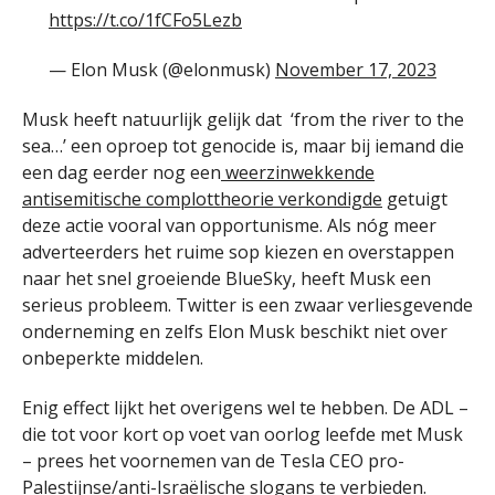
https://t.co/1fCFo5Lezb
— Elon Musk (@elonmusk)
November 17, 2023
Musk heeft natuurlijk gelijk dat ‘from the river to the
sea…’ een oproep tot genocide is, maar bij iemand die
een dag eerder nog een
weerzinwekkende
antisemitische complottheorie verkondigde
getuigt
deze actie vooral van opportunisme. Als nóg meer
adverteerders het ruime sop kiezen en overstappen
naar het snel groeiende BlueSky, heeft Musk een
serieus probleem. Twitter is een zwaar verliesgevende
onderneming en zelfs Elon Musk beschikt niet over
onbeperkte middelen.
Enig effect lijkt het overigens wel te hebben. De ADL –
die tot voor kort op voet van oorlog leefde met Musk
– prees het voornemen van de Tesla CEO pro-
Palestijnse/anti-Israëlische slogans te verbieden.