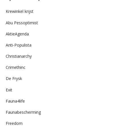
archief
Krewinkel krijst
Abu Pessoptimist
AktieAgenda
Anti-Populista
Christianarchy
Crimethinc
De Frysk
Exit
Fauna4life
Faunabescherming
Freedom