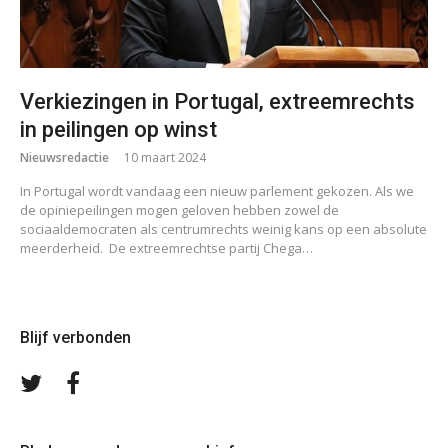
Verkiezingen in Portugal, extreemrechts
in peilingen op winst
Nieuwsredactie
10 maart 2024
In Portugal wordt vandaag een nieuw parlement gekozen. Als we
de opiniepeilingen mogen geloven hebben zowel de
sociaaldemocraten als centrumrechts weinig kans op een absolute
meerderheid. De extreemrechtse partij Chega…
Blijf verbonden
Volg
Volg
ons
ons
op
op
Twitter
Facebook