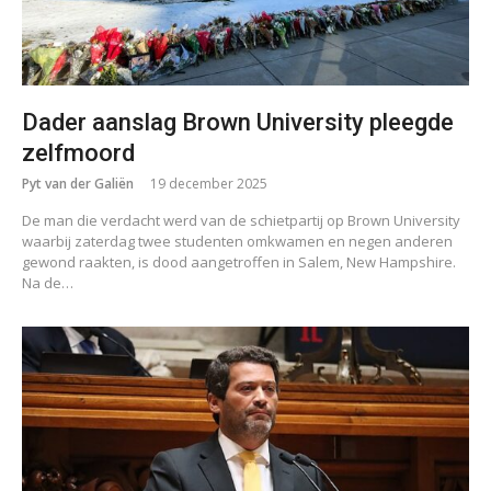
Dader aanslag Brown University pleegde
zelfmoord
Pyt van der Galiën
19 december 2025
De man die verdacht werd van de schietpartij op Brown University
waarbij zaterdag twee studenten omkwamen en negen anderen
gewond raakten, is dood aangetroffen in Salem, New Hampshire.
Na de…