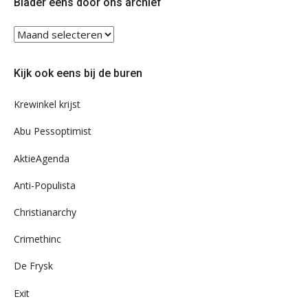
Blader eens door ons archief
Blader
eens
door
Kijk ook eens bij de buren
ons
archief
Krewinkel krijst
Abu Pessoptimist
AktieAgenda
Anti-Populista
Christianarchy
Crimethinc
De Frysk
Exit