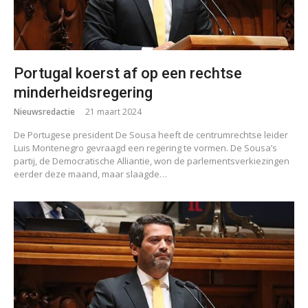
Portugal koerst af op een rechtse
minderheidsregering
Nieuwsredactie
21 maart 2024
De Portugese president De Sousa heeft de centrumrechtse leider
Luis Montenegro gevraagd een regering te vormen. De Sousa’s
partij, de Democratische Alliantie, won de parlementsverkiezingen
eerder deze maand, maar slaagde…