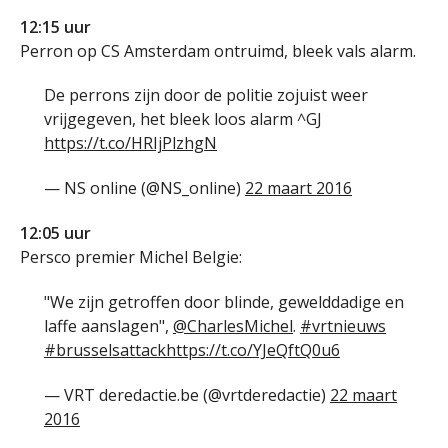
12:15 uur
Perron op CS Amsterdam ontruimd, bleek vals alarm.
De perrons zijn door de politie zojuist weer
vrijgegeven, het bleek loos alarm ^GJ
https://t.co/HRIjPlzhgN
— NS online (@NS_online)
22 maart 2016
12:05 uur
Persco premier Michel Belgie:
"We zijn getroffen door blinde, gewelddadige en
laffe aanslagen",
@CharlesMichel
.
#vrtnieuws
#brusselsattack
https://t.co/YJeQftQ0u6
— VRT deredactie.be (@vrtderedactie)
22 maart
2016