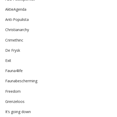
AktieAgenda
Anti-Populista
Christianarchy
Crimethinc
De Frysk
Exit
Fauna4life
Faunabescherming
Freedom
Grenzeloos
It’s going down