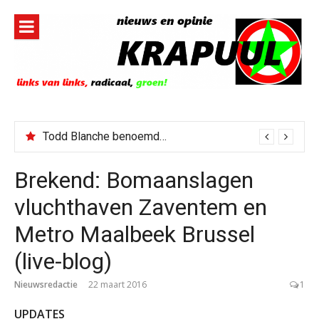
Naar
de
inhoud
springen
Todd Blanche benoemd tot Attorney General
Brekend: Bomaanslagen
vluchthaven Zaventem en
Metro Maalbeek Brussel
(live-blog)
Nieuwsredactie
22 maart 2016
1
UPDATES