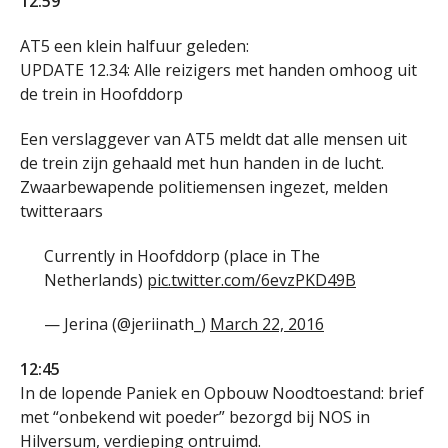
12:59
AT5 een klein halfuur geleden:
UPDATE 12.34: Alle reizigers met handen omhoog uit
de trein in Hoofddorp
Een verslaggever van AT5 meldt dat alle mensen uit
de trein zijn gehaald met hun handen in de lucht.
Zwaarbewapende politiemensen ingezet, melden
twitteraars
Currently in Hoofddorp (place in The
Netherlands)
pic.twitter.com/6evzPKD49B
— Jerina (@jeriinath_)
March 22, 2016
12:45
In de lopende Paniek en Opbouw Noodtoestand: brief
met “onbekend wit poeder” bezorgd bij NOS in
Hilversum,
verdieping ontruimd
.