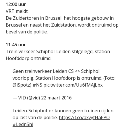
12:00 uur
VRT meldt:
De Zuidertoren in Brussel, het hoogste gebouw in
Brussel en naast het Zuidstation, wordt ontruimd op
bevel van de politie.
11:45 uur
Trein verkeer Schiphol-Leiden stilgelegd, station
Hoofddorp ontruimd.
Geen treinverkeer Leiden CS <> Schiphol
voorlopig. Station Hoofddorp is ontruimd. (Foto:
@iSpotz
)
#NS
pic.twitter.com/Uu6fMAjLbx
— VID (@vid)
22 maart 2016
Leiden-Schiphol: er kunnen geen treinen rijden
op last van de politie.
https://t.co/axyyfHaEPO
#LednShl