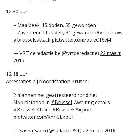
12:30 uur
– Maalbeek: 15 doden, 55 gewonden
– Zaventem: 11 doden, 81 gewonden
#vrtnieuws
#brusselsattack
pic.twitter.com/otreC16vj4
— VRT deredactie.be (@vrtderedactie)
22 maart
2016
12:18 uur
Arrestaties bij Noordstation Brussel.
2 mannen net gearresteerd rond het
Noordstation in
#Brussel
. Awaiting details.
#BrusselsAttack
#BrusselsAirport
pic.twitter.com/kYrIELkbUi
— Sasha Sadri (@SadashiDST)
22 maart 2016