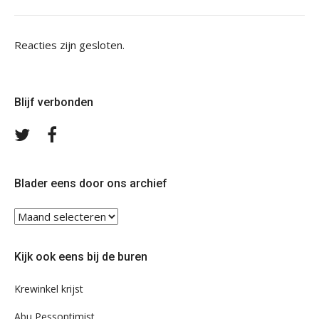
Reacties zijn gesloten.
Blijf verbonden
Volg
Volg
ons
ons
op
op
Twitter
Facebook
Blader eens door ons archief
Blader
eens
door
Kijk ook eens bij de buren
ons
archief
Krewinkel krijst
Abu Pessoptimist