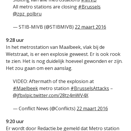
All metro stations are closing
#Brussels
@zpz_polbru
— STIB-MIVB (@STIBMIVB)
22 maart 2016
9:28 uur
In het metrostation van Maalbeek, vlak bij de
Wetstraat, is er een explosie geweest. Er is ook rook
te zien. Het is nog duidelijk hoeveel gewonden er zijn.
Het zou gaan om een aanslag.
VIDEO: Aftermath of the explosion at
#Maelbeek
metro station
#BrusselsAttacks
–
@jfbxl
pic.twitter.com/28tz4mWV4X
— Conflict News (@Conflicts)
22 maart 2016
9:20 uur
Er wordt door Redactie.be gemeld dat Metro station