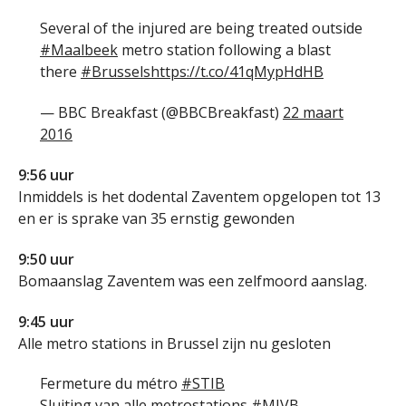
Several of the injured are being treated outside
#Maalbeek
metro station following a blast
there
#Brussels
https://t.co/41qMypHdHB
— BBC Breakfast (@BBCBreakfast)
22 maart
2016
9:56 uur
Inmiddels is het dodental Zaventem opgelopen tot 13
en er is sprake van 35 ernstig gewonden
9:50 uur
Bomaanslag Zaventem was een zelfmoord aanslag.
9:45 uur
Alle metro stations in Brussel zijn nu gesloten
Fermeture du métro
#STIB
Sluiting van alle metrostations
#MIVB