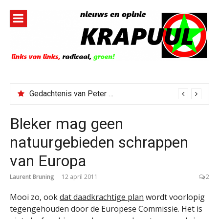
Naar
de
inhoud
springen
Gedachtenis van Peter Faber
Bleker mag geen
natuurgebieden schrappen
van Europa
Laurent Bruning
12 april 2011
2
Mooi zo, ook
dat daadkrachtige plan
wordt voorlopig
tegengehouden door de Europese Commissie. Het is