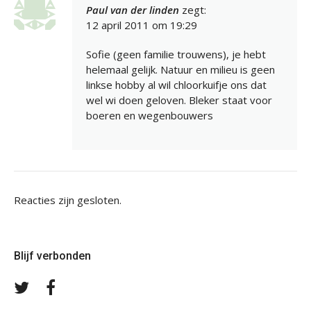
Paul van der linden
zegt:
12 april 2011 om 19:29
Sofie (geen familie trouwens), je hebt
helemaal gelijk. Natuur en milieu is geen
linkse hobby al wil chloorkuifje ons dat
wel wi doen geloven. Bleker staat voor
boeren en wegenbouwers
Reacties zijn gesloten.
Blijf verbonden
Volg
Volg
ons
ons
op
op