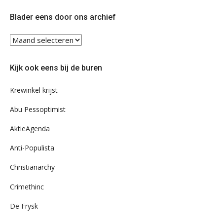
Twitter
Facebook
Blader eens door ons archief
Blader
eens
door
Kijk ook eens bij de buren
ons
archief
Krewinkel krijst
Abu Pessoptimist
AktieAgenda
Anti-Populista
Christianarchy
Crimethinc
De Frysk