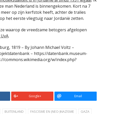
eze man Nederland is binnengekomen. Kort na 7
 meer op zijn kerfstok heeft, achter de tralies
 op het eerste vliegtuig naar Jordanië zetten.
wijze waarop de vreedzame betogers afgelopen
 UvA
.
burg, 1819 – By Johann Michael Voltz –
bjektdatenbank – https://datenbank.museum-
ps://commons.wikimedia.org/w/index.php?
Google+
Email
BUITENLAND
FASCISME EN (NEO-)NAZISME
GAZA