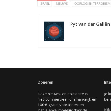
ISRAEL
NIEUWS
OORLOG EN TERRORISM
Pyt van der Galiën
Doneren
Inte
Deze nieuws- en opiniesite is
Je k
niet-commercieel, onafhankelijk en
beri
100% gratis voor iedereen.
Klik
Dat is enkel mogelijk door de