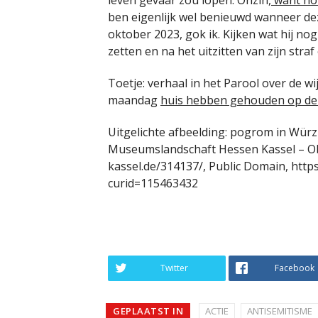
ben eigenlijk wel benieuwd wanneer d
oktober 2023, gok ik. Kijken wat hij nog
zetten en na het uitzitten van zijn straf
Toetje: verhaal in het Parool over de 
maandag
huis hebben gehouden op de
Uitgelichte afbeelding: pogrom in Würz
Museumslandschaft Hessen Kassel – O
kassel.de/314137/, Public Domain, htt
curid=115463432
Twitter
Facebook
GEPLAATST IN
ACTIE
ANTISEMITISME