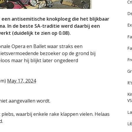
Cr
De
 een antisemitische knokploeg die het blijkbaar
Ex
. In de beste SA-traditie werd daarbij een
t (duidelijk te zien op 0.08).
Fa
ale Opera en Ballet waar straks een
Fa
 nietsvermoedende bezoeker op de grond bij
F
os maar hij blijkt later ongedeerd
Gr
im)
May 17, 2024
It
Ki
niet aangevallen wordt.
VS
La
 plebs, waarbij enkele rake klappen vielen. Helaas
d.
Li