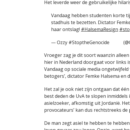
Het leverde weer de gebruikelijke hilar
Vandaag hebben studenten korte ti
stadhuis te bezetten. Dictator Femk
haar ontslag!
#HalsemaResign
#sto
— Ozzy #StoptheGenocide
(@
Vroeger zag je dit soort waanzin allee
hier in Nederland doorgaat voor links 
Vandaag op sociale media ongetwijfeld w
betogers’, dictator Femke Halsema en d
Het zal je ook niet zijn ontgaan dat 
best deden de UvA te slopen inmiddels i
asielzoeker, afkomstig uit Jordanië. He
provocateurs’ kan dus rechtstreeks de 
De man zegt asiel te hebben te hebben
leven gevaar zou lopen. Onzin,
want hom