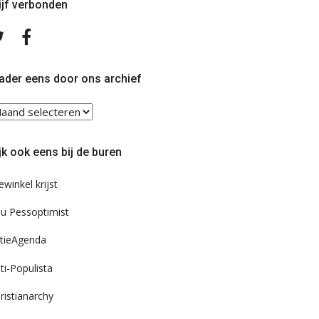
ijf verbonden
Volg
Volg
ons
ons
op
op
Twitter
Facebook
ader eens door ons archief
ader
ns
or
jk ook eens bij de buren
s
chief
ewinkel krijst
u Pessoptimist
tieAgenda
ti-Populista
ristianarchy