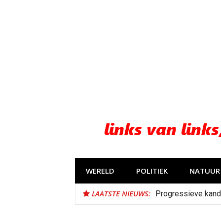
Naar
de
inhoud
springen
WERELD
POLITIEK
NATUUR 
LAATSTE NIEUWS:
Progressieve kand