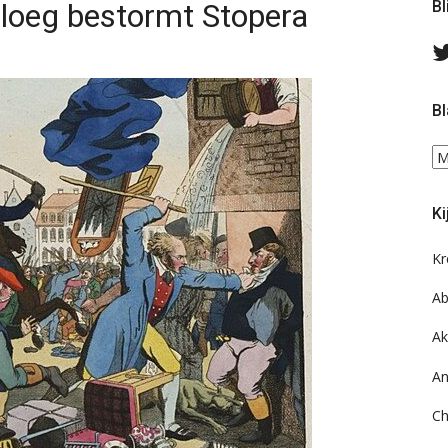
loeg bestormt Stopera
Bl
Bl
Bl
ee
do
Ki
on
ar
Kr
Ab
Ak
An
Ch