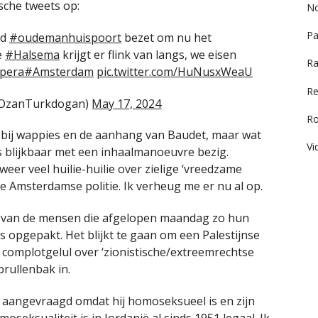
ische tweets op:
No
Pa
jd
#oudemanhuispoort
bezet om nu het
e
#Halsema
krijgt er flink van langs, we eisen
Ra
pera
#Amsterdam
pic.twitter.com/HuNusxWeaU
Re
OzanTurkdogan)
May 17, 2024
R
n bij wappies en de aanhang van Baudet, maar wat
Vi
is blijkbaar met een inhaalmanoeuvre bezig.
eer veel huilie-huilie over zielige ‘vreedzame
e Amsterdamse politie. Ik verheug me er nu al op.
één van de mensen die afgelopen maandag zo hun
s opgepakt. Het blijkt te gaan om een Palestijnse
t complotgelul over ‘zionistische/extreemrechtse
prullenbak in.
 aangevraagd omdat hij homoseksueel is en zijn
oseksualiteit is in Jordanië al sinds 1951 legaal
. Ik