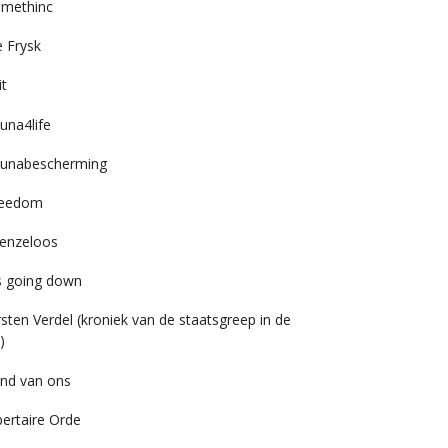
imethinc
 Frysk
it
una4life
unabescherming
reedom
enzeloos
’s going down
rsten Verdel (kroniek van de staatsgreep in de
)
nd van ons
bertaire Orde