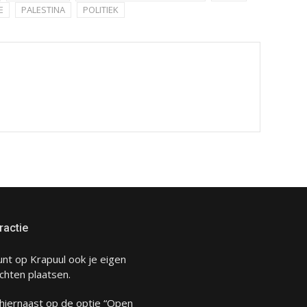
E
PALESTINA
POLITIEK
ractie
unt op Krapuul ook je eigen
chten plaatsen.
 hiernaast op de optie “Open