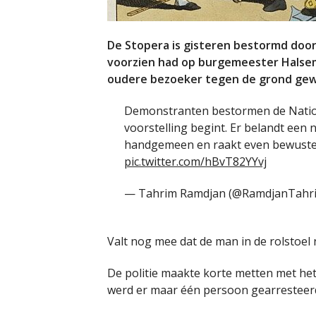
De Stopera is gisteren bestormd door
voorzien had op burgemeester Halsema
oudere bezoeker tegen de grond gewerk
Demonstranten bestormen de Nation
voorstelling begint. Er belandt een
handgemeen en raakt even bewustelo
pic.twitter.com/hBvT82YYvj
— Tahrim Ramdjan (@RamdjanTahr
Valt nog mee dat de man in de rolstoel 
De politie maakte korte metten met het
werd er maar één persoon gearresteer