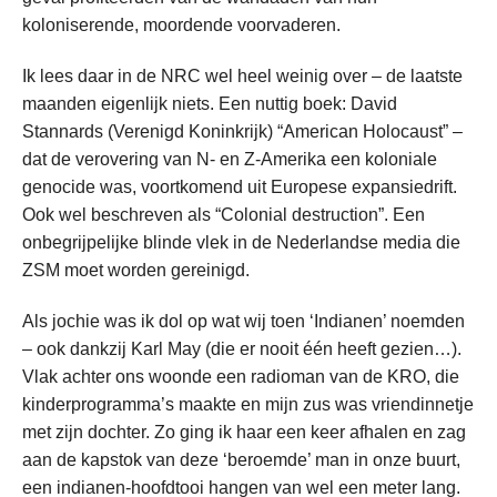
koloniserende, moordende voorvaderen.
Ik lees daar in de NRC wel heel weinig over – de laatste
maanden eigenlijk niets. Een nuttig boek: David
Stannards (Verenigd Koninkrijk) “American Holocaust” –
dat de verovering van N- en Z-Amerika een koloniale
genocide was, voortkomend uit Europese expansiedrift.
Ook wel beschreven als “Colonial destruction”. Een
onbegrijpelijke blinde vlek in de Nederlandse media die
ZSM moet worden gereinigd.
Als jochie was ik dol op wat wij toen ‘Indianen’ noemden
– ook dankzij Karl May (die er nooit één heeft gezien…).
Vlak achter ons woonde een radioman van de KRO, die
kinderprogramma’s maakte en mijn zus was vriendinnetje
met zijn dochter. Zo ging ik haar een keer afhalen en zag
aan de kapstok van deze ‘beroemde’ man in onze buurt,
een indianen-hoofdtooi hangen van wel een meter lang.