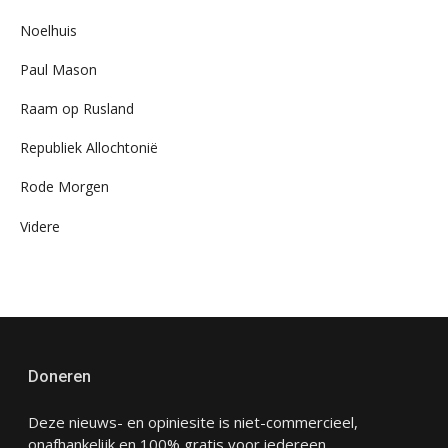
Noelhuis
Paul Mason
Raam op Rusland
Republiek Allochtonië
Rode Morgen
Videre
Doneren
Deze nieuws- en opiniesite is niet-commercieel,
onafhankelijk en 100% gratis voor iedereen.