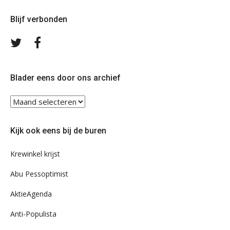
Blijf verbonden
Volg
Volg
ons
ons
op
op
Twitter
Facebook
Blader eens door ons archief
Blader
eens
door
Kijk ook eens bij de buren
ons
archief
Krewinkel krijst
Abu Pessoptimist
AktieAgenda
Anti-Populista