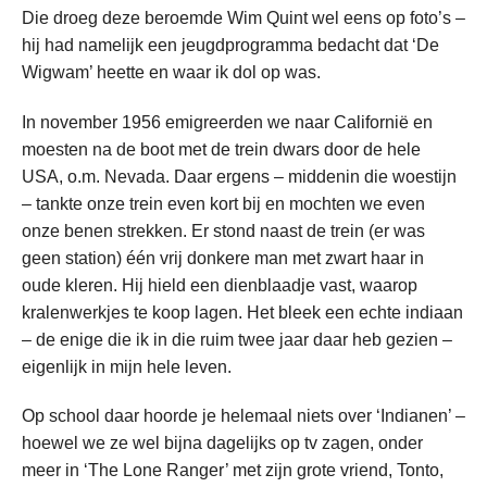
Die droeg deze beroemde Wim Quint wel eens op foto’s –
hij had namelijk een jeugdprogramma bedacht dat ‘De
Wigwam’ heette en waar ik dol op was.
In november 1956 emigreerden we naar Californië en
moesten na de boot met de trein dwars door de hele
USA, o.m. Nevada. Daar ergens – middenin die woestijn
– tankte onze trein even kort bij en mochten we even
onze benen strekken. Er stond naast de trein (er was
geen station) één vrij donkere man met zwart haar in
oude kleren. Hij hield een dienblaadje vast, waarop
kralenwerkjes te koop lagen. Het bleek een echte indiaan
– de enige die ik in die ruim twee jaar daar heb gezien –
eigenlijk in mijn hele leven.
Op school daar hoorde je helemaal niets over ‘Indianen’ –
hoewel we ze wel bijna dagelijks op tv zagen, onder
meer in ‘The Lone Ranger’ met zijn grote vriend, Tonto,