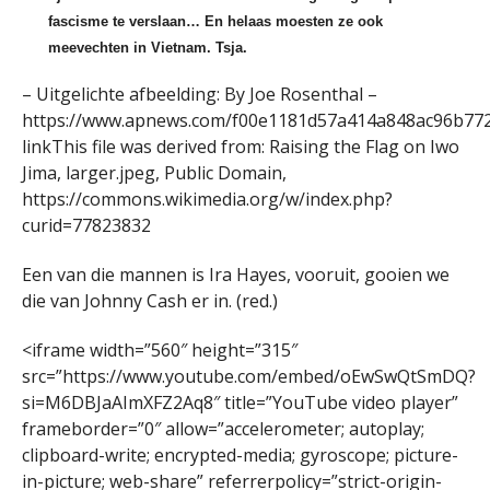
fascisme te verslaan… En helaas moesten ze ook
meevechten in Vietnam. Tsja.
– Uitgelichte afbeelding: By Joe Rosenthal –
https://www.apnews.com/f00e1181d57a414a848ac96b772
linkThis file was derived from: Raising the Flag on Iwo
Jima, larger.jpeg, Public Domain,
https://commons.wikimedia.org/w/index.php?
curid=77823832
Een van die mannen is Ira Hayes, vooruit, gooien we
die van Johnny Cash er in. (red.)
<iframe width=”560″ height=”315″
src=”https://www.youtube.com/embed/oEwSwQtSmDQ?
si=M6DBJaAImXFZ2Aq8″ title=”YouTube video player”
frameborder=”0″ allow=”accelerometer; autoplay;
clipboard-write; encrypted-media; gyroscope; picture-
in-picture; web-share” referrerpolicy=”strict-origin-