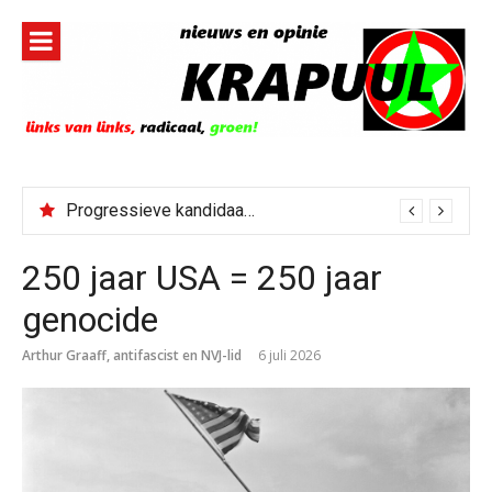
Naar
de
inhoud
springen
Progressieve kandidaat El-Sayed senaatskandidaat Michigan
250 jaar USA = 250 jaar
genocide
Arthur Graaff, antifascist en NVJ-lid
6 juli 2026