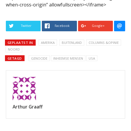
when-cross-origin” allowfullscreen></iframe>
Twitter
Facebook
Google+
GEPLAATST IN
AMERIKA
BUITENLAND
COLUMNS &OPINIE
NOORD
GETAGD
GENOCIDE
INHEEMSE MENSEN
USA
Arthur Graaff