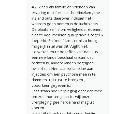
#2 Ik heb als familie en vrienden van
ervaring met forensische klinieken , the
ins and outs daarover inclusief het
waarom geen bomen in de luchtplaats.
De plaats zelf is om veiligheids redenen,
niet te veel mensen qua rprikkels tegelijk
,beperkt. En ”men” klimt er nl zo hoog
mogelijk in ,al was dit Vught niet.
Te weten en te beseffen valt dat TBs
een neerlands beschaaf unicum qau
rechten is, andere landen begrijpen
bv.niet dat Ned. aan isolatie ipv aan
injecties om een psychose mee in te
dammen, tot rust te brengen ,
vooorkeur gegeven is.
Laat staan hoe verpleging daar dan mee
om zou moeten gaan terwijl onze
vrerpleging gee harde hand mag uit
voeren..
Ik schrijf dit ook omdat omdat huidig