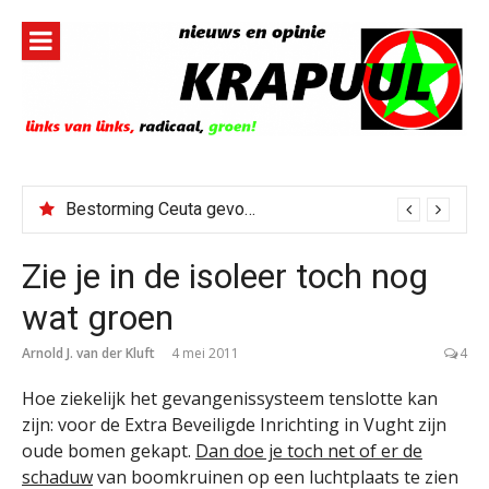
Naar
de
inhoud
springen
Bestorming Ceuta gevolg van op sociale media verspreide hoax?
Zie je in de isoleer toch nog
wat groen
Arnold J. van der Kluft
4 mei 2011
4
Hoe ziekelijk het gevangenissysteem tenslotte kan
zijn: voor de Extra Beveiligde Inrichting in Vught zijn
oude bomen gekapt.
Dan doe je toch net of er de
schaduw
van boomkruinen op een luchtplaats te zien