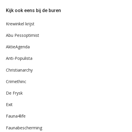
door
Kijk ook eens bij de buren
ons
archief
Krewinkel krijst
Abu Pessoptimist
AktieAgenda
Anti-Populista
Christianarchy
Crimethinc
De Frysk
Exit
Fauna4life
Faunabescherming