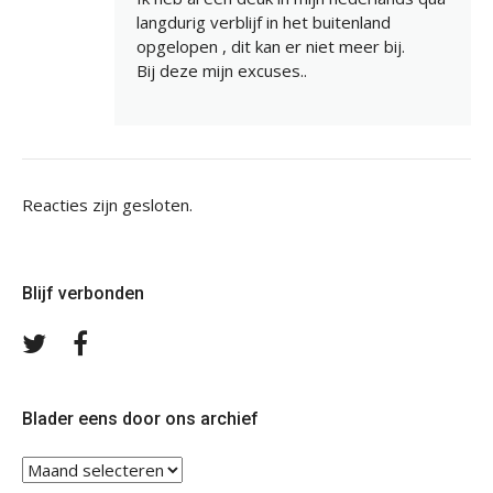
langdurig verblijf in het buitenland
opgelopen , dit kan er niet meer bij.
Bij deze mijn excuses..
Reacties zijn gesloten.
Blijf verbonden
Volg
Volg
ons
ons
op
op
Twitter
Facebook
Blader eens door ons archief
Blader
eens