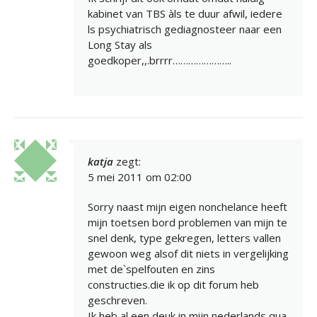
kabinet van TBS àls te duur afwil, iedere
ls psychiatrisch gediagnosteer naar een
Long Stay als
goedkoper,,.brrrr…………………..
katja
zegt:
5 mei 2011 om 02:00
Sorry naast mijn eigen nonchelance heeft
mijn toetsen bord problemen van mijn te
snel denk, type gekregen, letters vallen
gewoon weg alsof dit niets in vergelijking
met de`spelfouten en zins
constructies.die ik op dit forum heb
geschreven.
Ik heb al een deuk in mijn nederlands qua