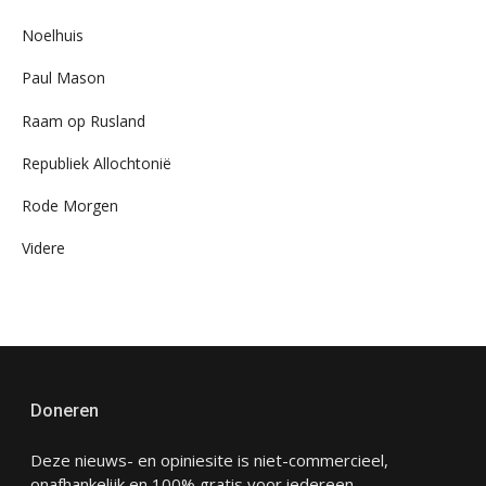
Noelhuis
Paul Mason
Raam op Rusland
Republiek Allochtonië
Rode Morgen
Videre
Doneren
Deze nieuws- en opiniesite is niet-commercieel,
onafhankelijk en 100% gratis voor iedereen.