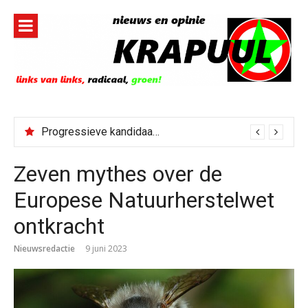
Naar
de
inhoud
springen
Progressieve kandidaat El-Sayed senaatskandidaat Michigan
Zeven mythes over de
Europese Natuurherstelwet
ontkracht
Nieuwsredactie
9 juni 2023