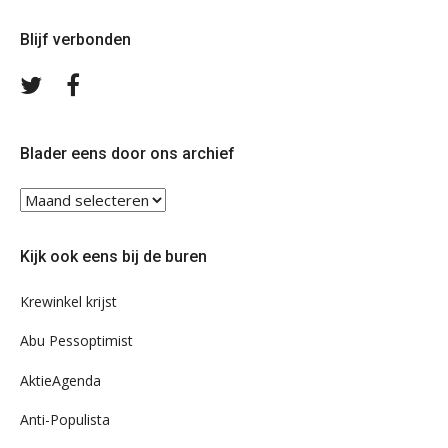
Blijf verbonden
Volg
Volg
ons
ons
op
op
Twitter
Facebook
Blader eens door ons archief
Blader
eens
door
Kijk ook eens bij de buren
ons
archief
Krewinkel krijst
Abu Pessoptimist
AktieAgenda
Anti-Populista