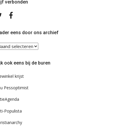
ijf verbonden
Volg
Volg
ons
ons
op
op
Twitter
Facebook
ader eens door ons archief
ader
ns
or
jk ook eens bij de buren
s
chief
ewinkel krijst
u Pessoptimist
tieAgenda
ti-Populista
ristianarchy