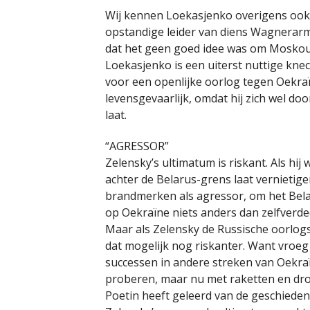
Wij kennen Loekasjenko overigens ook al
opstandige leider van diens Wagnerarm
dat het geen goed idee was om Moskou 
Loekasjenko is een uiterst nuttige knec
voor een openlijke oorlog tegen Oekraïn
levensgevaarlijk, omdat hij zich wel d
laat.
“AGRESSOR”
Zelensky’s ultimatum is riskant. Als hij
achter de Belarus-grens laat vernietig
brandmerken als agressor, om het Bela
op Oekraïne niets anders dan zelfverded
Maar als Zelensky de Russische oorlogs
dat mogelijk nog riskanter. Want vroeg o
successen in andere streken van Oekra
proberen, maar nu met raketten en dron
Poetin heeft geleerd van de geschiedeni