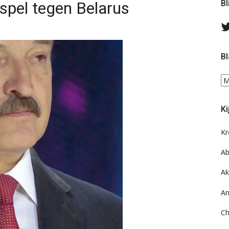
spel tegen Belarus
Bl
Bl
Bl
ee
do
Ki
on
ar
Kr
Ab
Ak
An
Ch