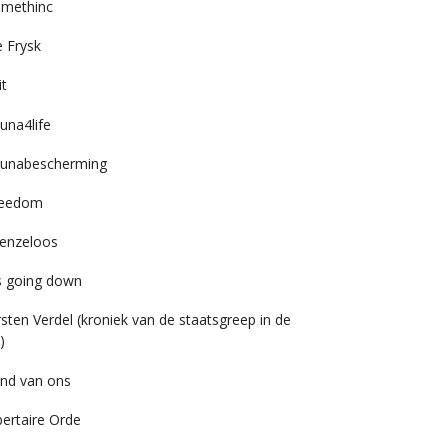
imethinc
 Frysk
it
una4life
unabescherming
reedom
enzeloos
’s going down
rsten Verdel (kroniek van de staatsgreep in de
)
nd van ons
bertaire Orde