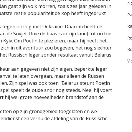
No
dan gaat zijn volk morren, zoals zes jaar geleden in
laatste restje populariteit de kop heeft ingedrukt.
Pa
is tegen oorlog met Oekraïne. Daarom heeft de
Ra
an de Sovjet-Unie de baas is in zijn land) tot nu toe
Re
 Kyiv. Om Poetin te plezieren, maar hij heeft het
j zich in dit avontuur zou begeven, het nog slechter
R
het Russisch leger zonder resultaat vanuit Belarus
Vi
eur aan gegeven niet zijn eigen, beperkte leger
aanval te laten overgaan, maar alleen de Russen
len. Zijn spel was ook toen: ‘Belarus steunt Poetin
 spel speelt de oude snor nog steeds. Nee, híj voert
ert hij wel grote hoeveelheden brandstof aan de
etten op zijn grondgebied toegelaten en we
ngendienst een verhulde afdeling van de Russische