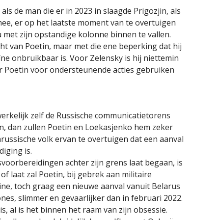
s de man die er in 2023 in slaagde Prigozjin, als
ee, er op het laatste moment van te overtuigen
met zijn opstandige kolonne binnen te vallen.
ht van Poetin, maar met die ene beperking dat hij
e onbruikbaar is. Voor Zelensky is hij niettemin
oor Poetin voor ondersteunende acties gebruiken
 werkelijk zelf de Russische communicatietorens
en, dan zullen Poetin en Loekasjenko hem zeker
russische volk ervan te overtuigen dat een aanval
iging is.
voorbereidingen achter zijn grens laat begaan, is
f laat zal Poetin, bij gebrek aan militaire
ïne, toch graag een nieuwe aanval vanuit Belarus
es, slimmer en gevaarlijker dan in februari 2022.
s, al is het binnen het raam van zijn obsessie.