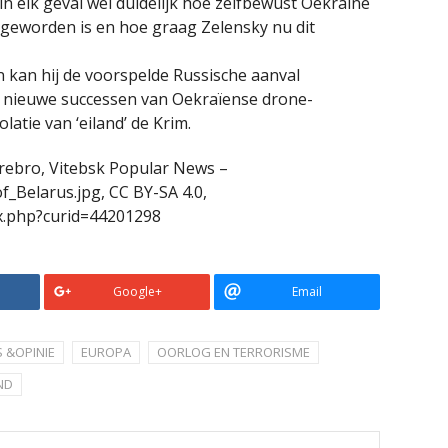
 elk geval wel duidelijk hoe zelfbewust Oekraïne
geworden is en hoe graag Zelensky nu dit
 kan hij de voorspelde Russische aanval
r nieuwe successen van Oekraïense drone-
latie van ‘eiland’ de Krim.
erebro, Vitebsk Popular News –
_Belarus.jpg, CC BY-SA 4.0,
x.php?curid=44201298
Google+
Email
 &OPINIE
EUROPA
OORLOG EN TERRORISME
ND