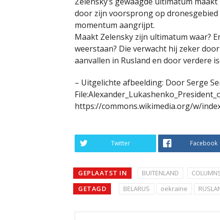
Zelensky’s gewaagde ultimatum maakt in
door zijn voorsprong op dronesgebied 
momentum aangrijpt.
Maakt Zelensky zijn ultimatum waar? En
weerstaan? Die verwacht hij zeker doo
aanvallen in Rusland en door verdere iso
– Uitgelichte afbeelding: Door Serge S
File:Alexander_Lukashenko_President_of
https://commons.wikimedia.org/w/inde
Twitter
Facebook
GEPLAATST IN
BUITENLAND
COLUMNS
GETAGD
BELARUS
oekraïne
RUSLA