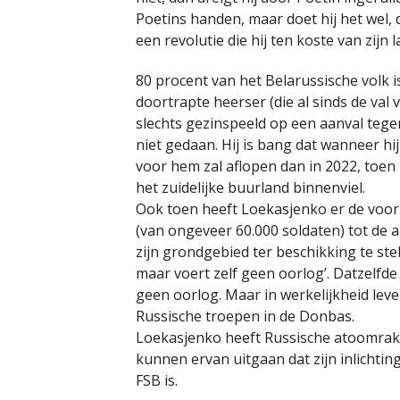
Poetins handen, maar doet hij het wel, 
een revolutie die hij ten koste van zijn 
80 procent van het Belarussische volk 
doortrapte heerser (die al sinds de val v
slechts gezinspeeld op een aanval tegen
niet gedaan. Hij is bang dat wanneer hi
voor hem zal aflopen dan in 2022, toen 
het zuidelijke buurland binnenviel.
Ook toen heeft Loekasjenko er de voork
(van ongeveer 60.000 soldaten) tot de 
zijn grondgebied ter beschikking te stel
maar voert zelf geen oorlog’. Datzelfde
geen oorlog. Maar in werkelijkheid lev
Russische troepen in de Donbas.
Loekasjenko heeft Russische atoomrak
kunnen ervan uitgaan dat zijn inlichti
FSB is.