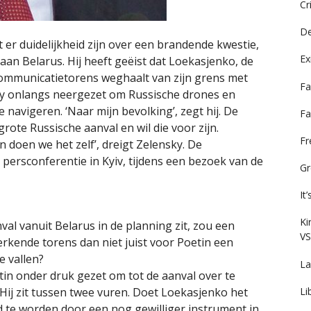
Cr
De
er duidelijkheid zijn over een brandende kwestie,
Ex
an Belarus. Hij heeft geëist dat Loekasjenko, de
communicatietorens weghaalt van zijn grens met
Fa
sky onlangs neergezet om Russische drones en
navigeren. ‘Naar mijn bevolking’, zegt hij. De
Fa
rote Russische aanval en wil die voor zijn.
F
n doen we het zelf’, dreigt Zelensky. De
n persconferentie in Kyiv, tijdens een bezoek van de
Gr
It
Ki
al vanuit Belarus in de planning zit, zou een
VS
erkende torens dan niet juist voor Poetin een
e vallen?
La
in onder druk gezet om tot de aanval over te
. Hij zit tussen twee vuren. Doet Loekasjenko het
Li
ild te worden door een nog gewilliger instrument in