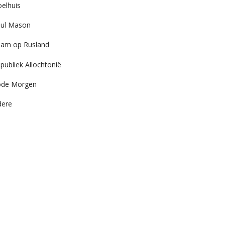
elhuis
ul Mason
am op Rusland
publiek Allochtonië
ode Morgen
dere