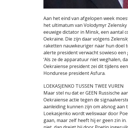
Aan het eind van afgelopen week moest 
het ultimatum van Volodymyr Zelensky a
eeuwige dictator in Minsk, een aantal 
Oekraïne. Die zijn daar volgens Zelen
raketten nauwkeuriger naar hun doel te 
alerte president verwacht sowieso een g
‘Als ze de apparatuur niet weghalen, da
Oekraïense president zei dit tijdens ee
Hondurese president Asfura.
LOEKASJENKO TUSSEN TWEE VUREN
Maar stel nu dat er GEEN Russische aanv
Oekraïense actie tegen de signaalverst
aanleiding kunnen zijn om alsnog aan t
Loekasjenko wordt weliswaar door Poet
gaan, maar zelf heeft hij er geen zin in
niet, dan dreigt hij door Poetin ingeru