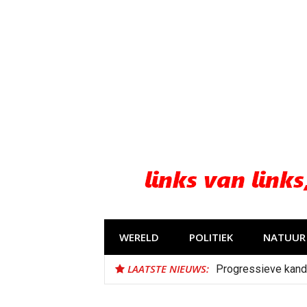
Naar
de
inhoud
springen
WERELD
POLITIEK
NATUUR 
LAATSTE NIEUWS:
Progressieve kand