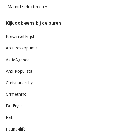
Blader
eens
door
Kijk ook eens bij de buren
ons
archief
Krewinkel krijst
Abu Pessoptimist
AktieAgenda
Anti-Populista
Christianarchy
Crimethinc
De Frysk
Exit
Fauna4life