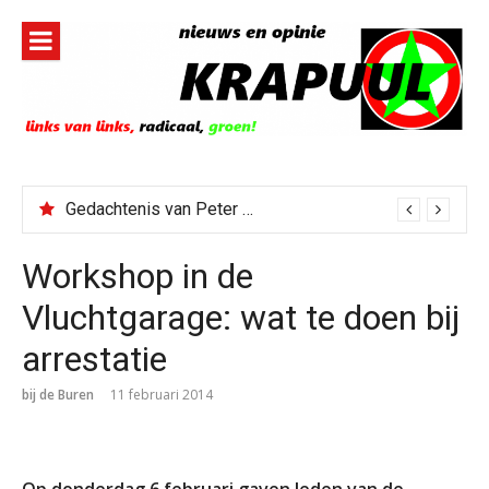
Naar
de
inhoud
springen
Gedachtenis van Peter Faber
Workshop in de
Vluchtgarage: wat te doen bij
arrestatie
bij de Buren
11 februari 2014
Op donderdag 6 februari gaven leden van de