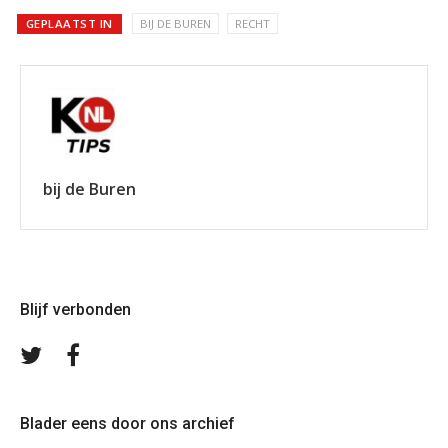
GEPLAATST IN
BIJ DE BUREN
RECHT
bij de Buren
Blijf verbonden
Volg
Volg
ons
ons
op
op
Twitter
Facebook
Blader eens door ons archief