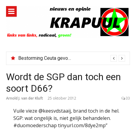
Naar
de
inhoud
springen
Bestorming Ceuta gevolg van op sociale media verspreide hoax?
Wordt de SGP dan toch een
soort D66?
Arnold J. van der Kluft
25 oktober 2012
33
Vuile vieze @keesvdstaaij, brand toch in de hel.
SGP: wat ongelijk is, niet gelijk behandelen.
#duomoederschap tinyurl.com/8dye2mp”