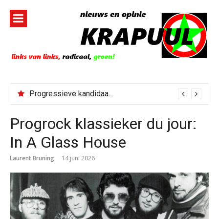
Naar
de
inhoud
springen
Progressieve kandidaat El-Sayed senaatskandidaat Michigan
Progrock klassieker du jour:
In A Glass House
Laurent Bruning
14 juni 2026