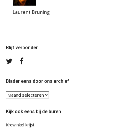
Laurent Bruning
Blijf verbonden
Volg
Volg
ons
ons
op
op
Twitter
Facebook
Blader eens door ons archief
Blader
eens
door
Kijk ook eens bij de buren
ons
archief
Krewinkel krijst