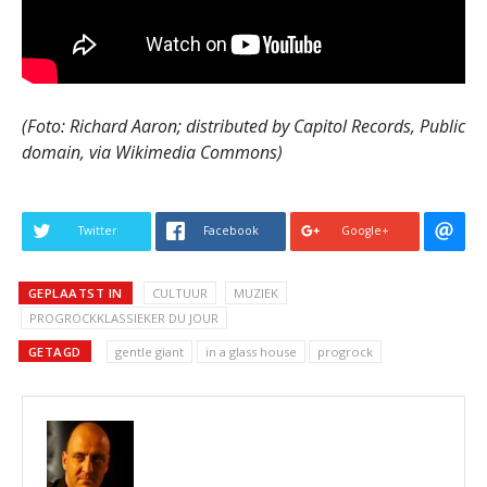
(Foto: Richard Aaron; distributed by Capitol Records, Public
domain, via Wikimedia Commons)
Twitter
Facebook
Google+
GEPLAATST IN
CULTUUR
MUZIEK
PROGROCKKLASSIEKER DU JOUR
GETAGD
gentle giant
in a glass house
progrock