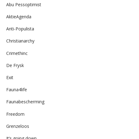
Abu Pessoptimist
AktieAgenda
Anti-Populista
Christianarchy
Crimethinc
De Frysk
Exit
Fauna4life
Faunabescherming
Freedom
Grenzeloos
It’s going down