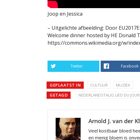
Joop en Jessica
– Uitgelichte afbeelding: Door EU2017E
Welcome dinner hosted by HE Donald T
https://commons.wikimedia.org/w/inde
Twitter
Facebook
GEPLAATST IN
CULTUUR
MUZIEK
GETAGD
NEDERLANDSTALIG LIED DU JOUR
Arnold J. van der K
Veel kostbaar bloed hee
en menig bloem is onve