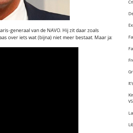
Cr
De
Ex
ris-generaal van de NAVO. Hij zit daar zoals
Fa
as over iets wat (bijna) niet meer bestaat. Maar ja:
Fa
F
Gr
It
Ki
VS
La
Li