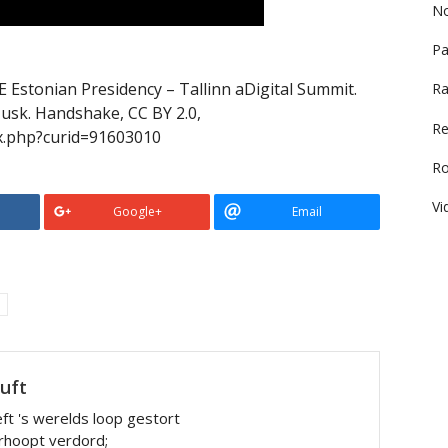
No
Pa
E Estonian Presidency – Tallinn aDigital Summit.
Ra
usk. Handshake, CC BY 2.0,
Re
x.php?curid=91603010
R
Vi
Google+
Email
luft
ft 's werelds loop gestort
rhoopt verdord;