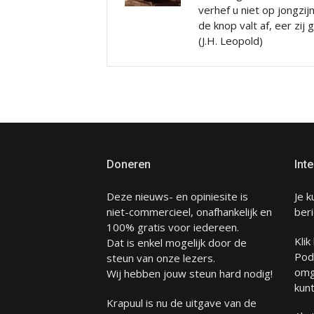
verhef u niet op jongzij
de knop valt af, eer zij
(J.H. Leopold)
Doneren
Inte
Deze nieuws- en opiniesite is
Je k
niet-commercieel, onafhankelijk en
beri
100% gratis voor iedereen.
Klik
Dat is enkel mogelijk door de
Pod
steun van onze lezers.
omg
Wij hebben jouw steun hard nodig!
kunt
Krapuul is nu de uitgave van de