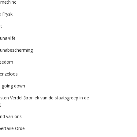
imethinc
 Frysk
it
una4life
unabescherming
reedom
enzeloos
’s going down
rsten Verdel (kroniek van de staatsgreep in de
)
nd van ons
bertaire Orde