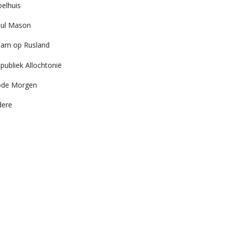
elhuis
ul Mason
am op Rusland
publiek Allochtonië
ode Morgen
dere