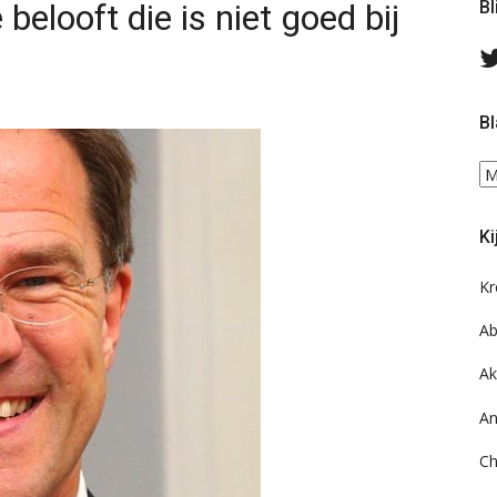
belooft die is niet goed bij
Bl
Bl
Bl
ee
do
Ki
on
ar
Kr
Ab
Ak
An
Ch