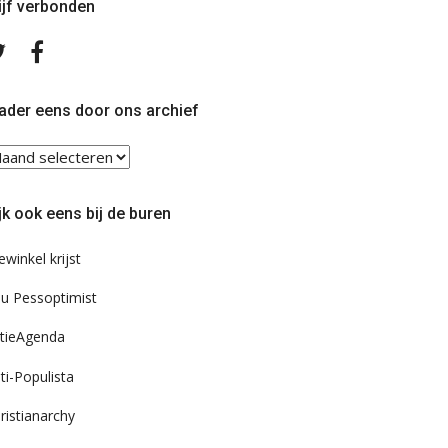
ijf verbonden
Volg
Volg
ons
ons
op
op
Twitter
Facebook
ader eens door ons archief
ader
ns
or
jk ook eens bij de buren
s
chief
ewinkel krijst
u Pessoptimist
tieAgenda
ti-Populista
ristianarchy