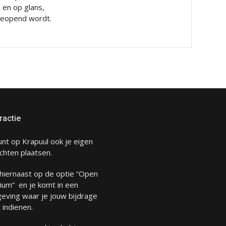
n en op glans,
 geopend wordt.
ractie
unt op Krapuul ook je eigen
chten plaatsen.
 hiernaast op de optie “Open
ium” en je komt in een
eving waar je jouw bijdrage
 indienen.