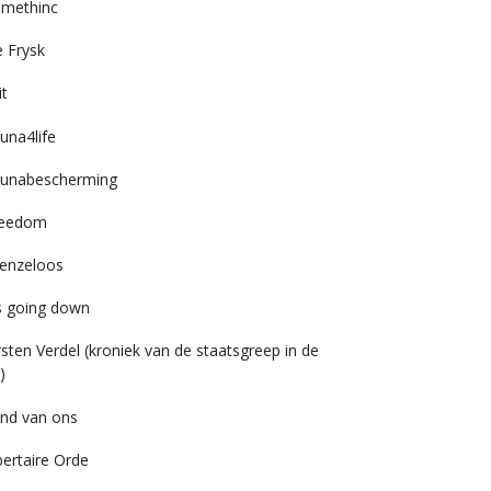
imethinc
 Frysk
it
una4life
unabescherming
reedom
enzeloos
’s going down
rsten Verdel (kroniek van de staatsgreep in de
)
nd van ons
bertaire Orde