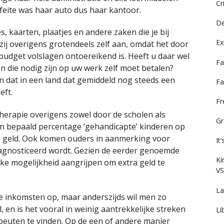
Cr
feite was haar auto dus haar kantoor.
De
es, kaarten, plaatjes en andere zaken die je bij
Ex
zij overigens grotendeels zelf aan, omdat het door
budget volslagen ontoereikend is. Heeft u daar wel
Fa
n die nodig zijn op uw werk zelf moet betalen?
 dat in een land dat gemiddeld nog steeds een
Fa
eft.
F
herapie overigens zowel door de scholen als
Gr
een bepaald percentage ‘gehandicapte’ kinderen op
ra geld. Ook komen ouders in aanmerking voor
It
diagnosticeerd wordt. Gezien de eerder genoemde
Ki
ke mogelijkheid aangrijpen om extra geld te
VS
La
e inkomsten op, maar anderszijds wil men zo
 en is het vooral in weinig aantrekkelijke streken
Li
apeuten te vinden. Op de een of andere manier