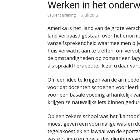
Werken in het onderwi
Laurent Bruning
6 juli 2012
Amerika is het land van de grote verschi
land verbaasd gestaan over het enorm
vanzelfsprekendheid waarmee men bijv
huis verwacht aan te treffen, om vervo
de omstandigheden op zomaar een lagere
als spraaktherapeute. Ik zal u daar van
Om een idee te krijgen van de armoede 
voor dat docenten schoenen voor leerli
voor een basale voeding afhankelijk v
krijgen ze nauwelijks iets binnen gedu
Op een zekere school was het ‘kantoor’
moest geven een voormalige was-en do
tegelakoestiek en lawaai van de sportz
vaste ruimte en moest dus dientengevol