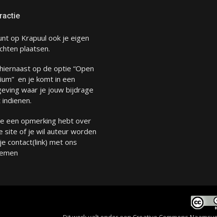
ractie
unt op Krapuul ook je eigen
chten plaatsen.
 hiernaast op de optie “Open
ium” en je komt in een
eving waar je jouw bijdrage
 indienen.
 je een opmerking hebt over
 site of je wil auteur worden
 je
contact
(link) met ons
emen