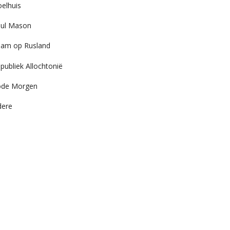
elhuis
ul Mason
am op Rusland
publiek Allochtonië
ode Morgen
dere