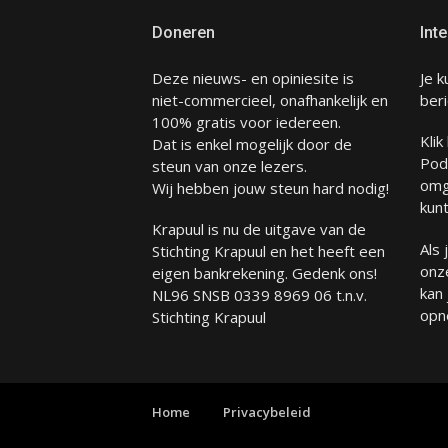
Doneren
Inte
Deze nieuws- en opiniesite is
Je k
niet-commercieel, onafhankelijk en
beri
100% gratis voor iedereen.
Klik
Dat is enkel mogelijk door de
Pod
steun van onze lezers.
omg
Wij hebben jouw steun hard nodig!
kunt
Krapuul is nu de uitgave van de
Als
Stichting Krapuul en het heeft een
onze
eigen bankrekening. Gedenk ons!
kan
NL96 SNSB 0339 8969 06 t.n.v.
opn
Stichting Krapuul
Home
Privacybeleid