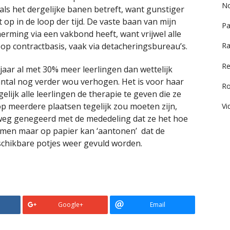
No
als het dergelijke banen betreft, want gunstiger
p in de loop der tijd. De vaste baan van mijn
Pa
herming via een vakbond heeft, want vrijwel alle
op contractbasis, vaak via detacheringsbureau’s.
Ra
Re
 jaar al met 30% meer leerlingen dan wettelijk
ntal nog verder wou verhogen. Het is voor haar
R
ijk alle leerlingen de therapie te geven die ze
p meerdere plaatsen tegelijk zou moeten zijn,
Vi
mweg genegeerd met de mededeling dat ze het hoe
 men maar op papier kan ‘aantonen’ dat de
schikbare potjes weer gevuld worden.
Google+
Email