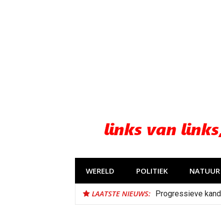
Naar
de
inhoud
springen
WERELD
POLITIEK
NATUUR 
LAATSTE NIEUWS:
Progressieve kand