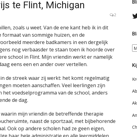
js te Flint, Michigan
Bl
2
llen, zoals u weet. Van de ene kant heb ik in dit
Bl
e formaat van sommige huizen, en de
oorbeeld meerdere badkamers in een dergelijk
Bl
lgens nog verbaasder te staan toen ik hoorde over
ee
 school in Flint. Mijn vriendin werkt er namelijk
do
daag eens een en ander over vertellen.
Ki
on
ar
in de streek waar zij werkt: het komt regelmatig
Kr
ngen moeten aanschaffen. Veel leerlingen zijn
Ab
an het voedselprogramma van de school, anders
rende de dag.
Ak
 waarin mijn vriendin de betreffende therapie
An
ucheruimte, naast de sportzaal, met bijbehorende
Ch
aal. Ook op andere scholen had ze geen eigen,
ge haar hele administratie en alle leermiddelen