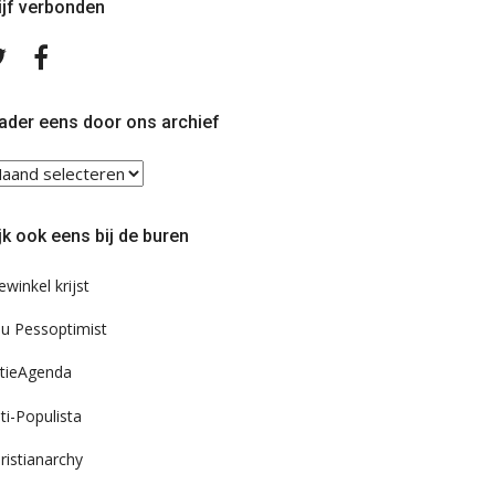
ijf verbonden
Volg
Volg
ons
ons
op
op
Twitter
Facebook
ader eens door ons archief
ader
ns
or
jk ook eens bij de buren
s
chief
ewinkel krijst
u Pessoptimist
tieAgenda
ti-Populista
ristianarchy