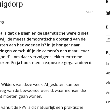
uigdorp
Bl
16
.nu
Bl
 is dat de islam en de islamitische wereld niet
Bl
rwijl de meest democratische opstand van de
ee
ten aan het woeden is? In je honger naar
do
ingen verschuif je de camera’s dan maar liever
Ki
on
igheid’ – om daar vervolgens lekker extreme
ar
ingeren. En ja hoor: media exposure gegarandeerd.
Kr
Ab
Ak
an Wilders van deze week. Afgesloten kampen
 weg van de bewoonde wereld, waar mensen die
An
icht moeten gaan wonen.
Ch
 vanuit de PVV is dit natuurlijk een praktische