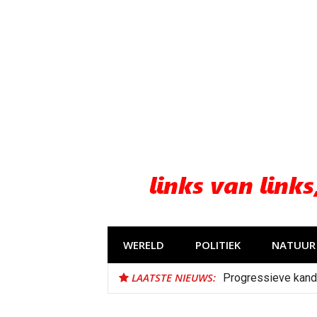
Naar
de
inhoud
springen
WERELD
POLITIEK
NATUUR 
LAATSTE NIEUWS:
Progressieve kand