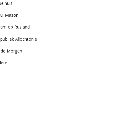
elhuis
ul Mason
am op Rusland
publiek Allochtonië
ode Morgen
dere