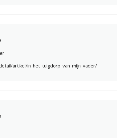
8
er
etail/artikel/in_het_tuigdorp_van_mijn_vader/
3