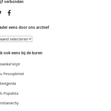
ijf verbonden
Volg
Volg
ons
ons
op
op
Twitter
Facebook
ader eens door ons archief
ader
ns
or
jk ook eens bij de buren
s
chief
ewinkel krijst
u Pessoptimist
tieAgenda
ti-Populista
ristianarchy