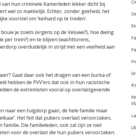
Cr
 van hun criminele Kamerleden lekker dicht bij
ert wel zo makkelijk. Echter, zonder gekheid, het
De
jke voorstel om ‘keihard op te treden’.
Ex
 bouw je zoiets (ergens op de Veluwe?), hoe dwing
Fa
 per trein?) en te blijven (wachttorens,
erdorp overduidelijk in strijd met een veelheid aan
Fa
F
Gr
 gaan’? Gaat daar ook het dragen van een burka of
ld hebben de PVV’ers dat ook in hun racistische
It
elden de extremisten vooral op overlastgevende
Ki
VS
ren naar een tuigdorp gaan, de hele familie maar
La
elkaar’. Het feit dat pubers overlast veroorzaken,
amilie. Die familieleden, ook zal zijn ze niet
Li
eten voor de overlast die hun pubers veroorzaken.