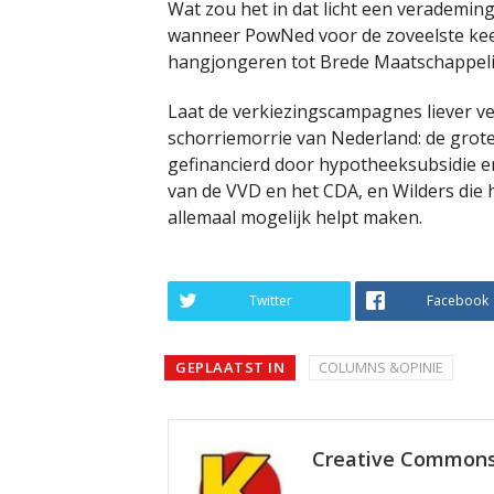
Wat zou het in dat licht een verademing
wanneer PowNed voor de zoveelste kee
hangjongeren tot Brede Maatschappeli
Laat de verkiezingscampagnes liever v
schorriemorrie van Nederland: de grote
gefinancierd door hypotheeksubsidie e
van de VVD en het CDA, en Wilders die 
allemaal mogelijk helpt maken.
Twitter
Facebook
GEPLAATST IN
COLUMNS &OPINIE
Creative Common