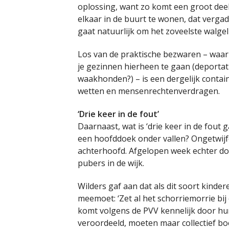
oplossing, want zo komt een groot deel
elkaar in de buurt te wonen, dat vergad
gaat natuurlijk om het zoveelste walgeli
Los van de praktische bezwaren – waar
je gezinnen hierheen te gaan (deportatie
waakhonden?) – is een dergelijk contain
wetten en mensenrechtenverdragen.
‘Drie keer in de fout’
Daarnaast, wat is ‘drie keer in de fout
een hoofddoek onder vallen? Ongetwijfe
achterhoofd. Afgelopen week echter do
pubers in de wijk.
Wilders gaf aan dat als dit soort kinde
meemoet: ‘Zet al het schorriemorrie bij 
komt volgens de PVV kennelijk door hun f
veroordeeld, moeten maar collectief bo