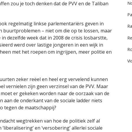
ffen zou je toch denken dat de PVV en de Taliban
No
Pa
 ook regelmatig linkse parlementariërs geven in
Ra
n buurtproblemen – niet om die op te lossen, maar
n dezelfde week dat in 2008 de crisis losbarstte,
Re
ieerd werd over lastige jongeren in een wijk in
R
r heen met het roepen om ingrijpen, meer politie en
Vi
uurten zeker reëel en heel erg vervelend kunnen
el vernielen zijn geen verzinsel van de PVV. Maar
n moet er gekeken worden naar de oorzaak van de
 aan de onderkant van de sociale ladder niets
zo tegen de maatschappij?
acht wegtrekken van hoe de politiek zelf al
liberalisering’ en ‘versobering’ allerlei sociale