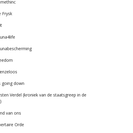
imethinc
 Frysk
it
una4life
unabescherming
reedom
enzeloos
’s going down
rsten Verdel (kroniek van de staatsgreep in de
)
nd van ons
bertaire Orde