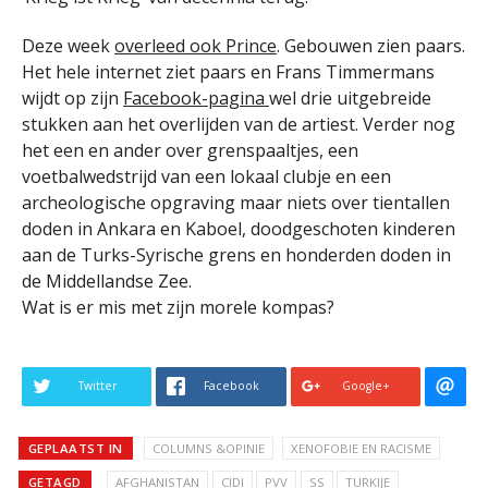
Deze week
overleed ook Prince
. Gebouwen zien paars.
Het hele internet ziet paars en Frans Timmermans
wijdt op zijn
Facebook-pagina
wel drie uitgebreide
stukken aan het overlijden van de artiest. Verder nog
het een en ander over grenspaaltjes, een
voetbalwedstrijd van een lokaal clubje en een
archeologische opgraving maar niets over tientallen
doden in Ankara en Kaboel, doodgeschoten kinderen
aan de Turks-Syrische grens en honderden doden in
de Middellandse Zee.
Wat is er mis met zijn morele kompas?
Twitter
Facebook
Google+
GEPLAATST IN
COLUMNS &OPINIE
XENOFOBIE EN RACISME
GETAGD
AFGHANISTAN
CIDI
PVV
SS
TURKIJE