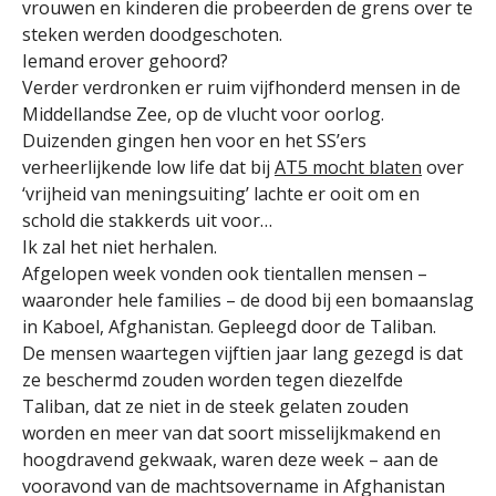
vrouwen en kinderen die probeerden de grens over te
steken werden doodgeschoten.
Iemand erover gehoord?
Verder verdronken er ruim vijfhonderd mensen in de
Middellandse Zee, op de vlucht voor oorlog.
Duizenden gingen hen voor en het SS’ers
verheerlijkende low life dat bij
AT5 mocht blaten
over
‘vrijheid van meningsuiting’ lachte er ooit om en
schold die stakkerds uit voor…
Ik zal het niet herhalen.
Afgelopen week vonden ook tientallen mensen –
waaronder hele families – de dood bij een bomaanslag
in Kaboel, Afghanistan. Gepleegd door de Taliban.
De mensen waartegen vijftien jaar lang gezegd is dat
ze beschermd zouden worden tegen diezelfde
Taliban, dat ze niet in de steek gelaten zouden
worden en meer van dat soort misselijkmakend en
hoogdravend gekwaak, waren deze week – aan de
vooravond van de machtsovername in Afghanistan