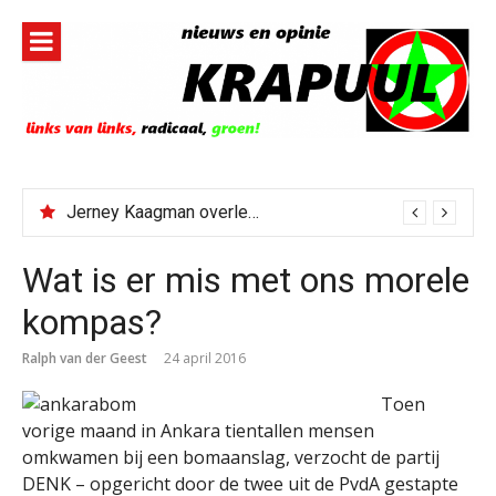
Naar
de
inhoud
springen
Jerney Kaagman overleden
Wat is er mis met ons morele
kompas?
Ralph van der Geest
24 april 2016
Toen
vorige maand in Ankara tientallen mensen
omkwamen bij een bomaanslag, verzocht de partij
DENK – opgericht door de twee uit de PvdA gestapte