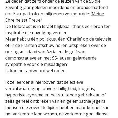
Ze deden dat zelfs onder de leuzen van de SS die
zeventig jaar geleden moordend en brandschattend
dor Europa trok en miljoenen vermoordde:
‘Meine
Ehre heisst Treue.’
De Holocaust is in Israël blijkbaar thans een bron ter
inspiratie die navolging verdient.
Maar hebt u één politicus, één ‘Charlie’ op de televisie
of in de kranten afschuw horen uitspreken over de
oorlogsmisdaad van Azria en de golf van
demonstratieve en met SS-leuzen gelardeerde
sympathie voor die misdadiger?
Ik kan het antwoord wel raden.
Ik zei eerder al hierboven dat selectieve
verontwaardiging, onverschilligheid, leugens,
hypocrisie, cynisme en het stuitende gebrek aan of
zelfs geheel ontbreken van enige empathie jegens
mensen die zoveel te lijden hebben maar kennelijk in
het verkeerde land wonen, de verkeerde godsdienst