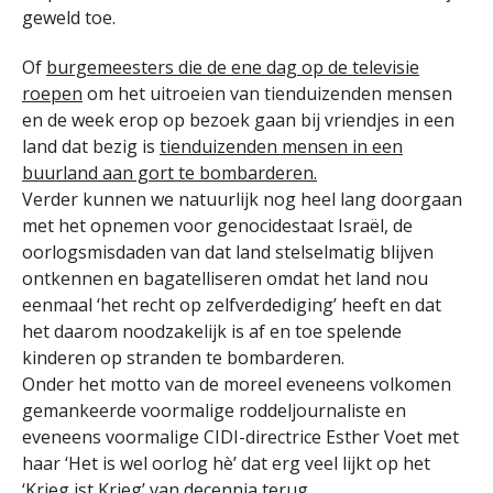
geweld toe.
Of
burgemeesters die de ene dag op de televisie
roepen
om het uitroeien van tienduizenden mensen
en de week erop op bezoek gaan bij vriendjes in een
land dat bezig is
tienduizenden mensen in een
buurland aan gort te bombarderen.
Verder kunnen we natuurlijk nog heel lang doorgaan
met het opnemen voor genocidestaat Israël, de
oorlogsmisdaden van dat land stelselmatig blijven
ontkennen en bagatelliseren omdat het land nou
eenmaal ‘het recht op zelfverdediging’ heeft en dat
het daarom noodzakelijk is af en toe spelende
kinderen op stranden te bombarderen.
Onder het motto van de moreel eveneens volkomen
gemankeerde voormalige roddeljournaliste en
eveneens voormalige CIDI-directrice Esther Voet met
haar ‘Het is wel oorlog hè’ dat erg veel lijkt op het
‘Krieg ist Krieg’ van decennia terug.