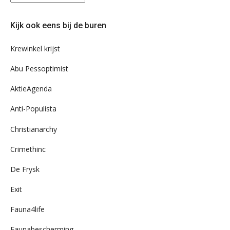
eens
door
Kijk ook eens bij de buren
ons
archief
Krewinkel krijst
Abu Pessoptimist
AktieAgenda
Anti-Populista
Christianarchy
Crimethinc
De Frysk
Exit
Fauna4life
Faunabescherming