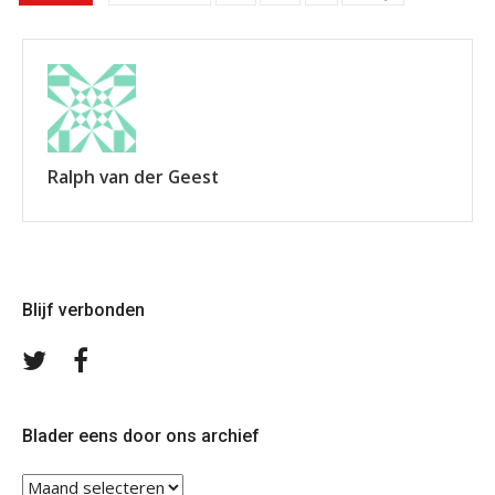
Ralph van der Geest
Blijf verbonden
Volg
Volg
ons
ons
op
op
Twitter
Facebook
Blader eens door ons archief
Blader