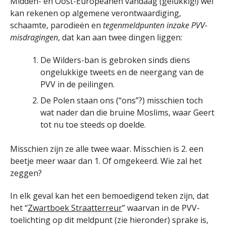
Midden- en Oost-Europeanen vandaag (gelukkig!) wel
kan rekenen op algemene verontwaardiging,
schaamte, parodieën en
tegenmeldpunten inzake PVV-
misdragingen
, dat kan aan twee dingen liggen:
De Wilders-ban is gebroken sinds diens
ongelukkige tweets en de neergang van de
PVV in de peilingen.
De Polen staan ons (“ons”?) misschien toch
wat nader dan die bruine Moslims, waar Geert
tot nu toe steeds op doelde.
Misschien zijn ze alle twee waar. Misschien is 2. een
beetje meer waar dan 1. Of omgekeerd. Wie zal het
zeggen?
In elk geval kan het een bemoedigend teken zijn, dat
het “
Zwartboek Straatterreur
” waarvan in de PVV-
toelichting op dit meldpunt (zie hieronder) sprake is,