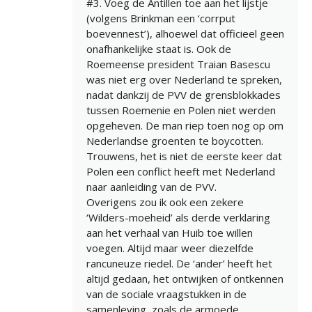
#3. Voeg de Antillen toe aan het lijstje
(volgens Brinkman een ‘corrput
boevennest’), alhoewel dat officieel geen
onafhankelijke staat is. Ook de
Roemeense president Traian Basescu
was niet erg over Nederland te spreken,
nadat dankzij de PVV de grensblokkades
tussen Roemenie en Polen niet werden
opgeheven. De man riep toen nog op om
Nederlandse groenten te boycotten.
Trouwens, het is niet de eerste keer dat
Polen een conflict heeft met Nederland
naar aanleiding van de PVV.
Overigens zou ik ook een zekere
‘Wilders-moeheid’ als derde verklaring
aan het verhaal van Huib toe willen
voegen. Altijd maar weer diezelfde
rancuneuze riedel. De ‘ander’ heeft het
altijd gedaan, het ontwijken of ontkennen
van de sociale vraagstukken in de
samenleving, zoals de armoede