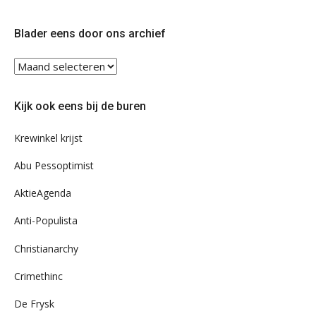
op
op
Twitter
Facebook
Blader eens door ons archief
Blader
eens
door
Kijk ook eens bij de buren
ons
archief
Krewinkel krijst
Abu Pessoptimist
AktieAgenda
Anti-Populista
Christianarchy
Crimethinc
De Frysk