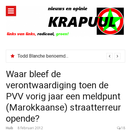
Naar
de
inhoud
springen
Todd Blanche benoemd tot Attorney General
Waar bleef de
verontwaardiging toen de
PVV vorig jaar een meldpunt
(Marokkaanse) straatterreur
opende?
Huib
8 februari 2012
18