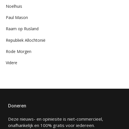
Noelhuis
Paul Mason
Raam op Rusland
Republiek Allochtonië
Rode Morgen
Videre
Doneren
Deze nieuws- en opiniesite is niet-commercieel,
onafhankelijk en 100% gratis voor iedereen.