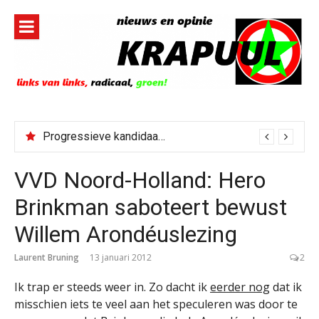
Naar
de
inhoud
springen
Progressieve kandidaat El-Sayed senaatskandidaat Michigan
VVD Noord-Holland: Hero
Brinkman saboteert bewust
Willem Arondéuslezing
Laurent Bruning
13 januari 2012
2
Ik trap er steeds weer in. Zo dacht ik
eerder nog
dat ik
misschien iets te veel aan het speculeren was door te