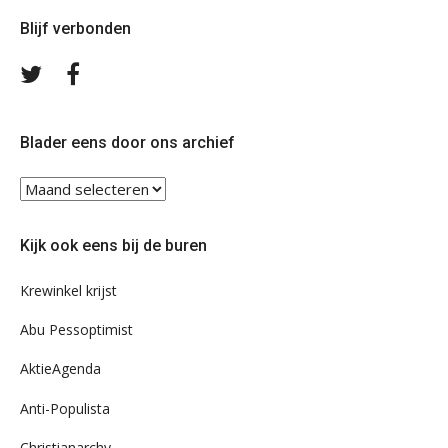
Blijf verbonden
Volg
Volg
ons
ons
op
op
Twitter
Facebook
Blader eens door ons archief
Blader
eens
door
Kijk ook eens bij de buren
ons
archief
Krewinkel krijst
Abu Pessoptimist
AktieAgenda
Anti-Populista
Christianarchy