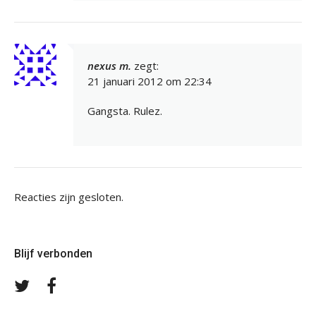
nexus m.
zegt:
21 januari 2012 om 22:34
Gangsta. Rulez.
Reacties zijn gesloten.
Blijf verbonden
Volg
Volg
ons
ons
op
op