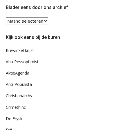
Twitter
Facebook
Blader eens door ons archief
Blader
eens
door
Kijk ook eens bij de buren
ons
archief
Krewinkel krijst
Abu Pessoptimist
AktieAgenda
Anti-Populista
Christianarchy
Crimethinc
De Frysk
Exit