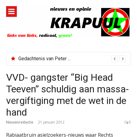
Naar
de
inhoud
springen
Gedachtenis van Peter Faber
VVD- gangster “Big Head
Teeven” schuldig aan massa-
vergiftiging met de wet in de
hand
Nieuwsredactie
21 januari 2012
5
Rabiaatbruin asielzoekers-nieuws waar Rechts