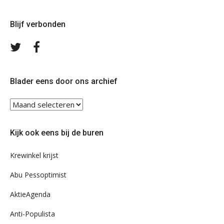
Blijf verbonden
Volg
Volg
ons
ons
op
op
Twitter
Facebook
Blader eens door ons archief
Blader
eens
door
Kijk ook eens bij de buren
ons
archief
Krewinkel krijst
Abu Pessoptimist
AktieAgenda
Anti-Populista