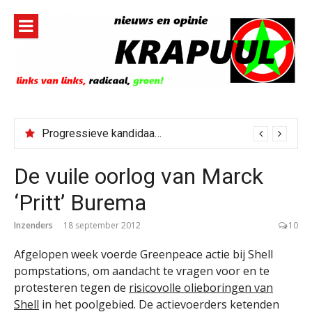
Naar
de
inhoud
springen
Progressieve kandidaat El-Sayed senaatskandidaat Michigan
De vuile oorlog van Marck
‘Pritt’ Burema
Inzenders
18 september 2012
10
Afgelopen week voerde Greenpeace actie bij Shell
pompstations, om aandacht te vragen voor en te
protesteren tegen de
risicovolle olieboringen van
Shell
in het poolgebied. De actievoerders ketenden