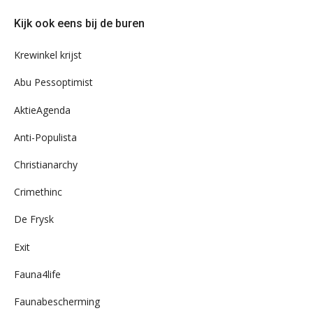
door
Kijk ook eens bij de buren
ons
archief
Krewinkel krijst
Abu Pessoptimist
AktieAgenda
Anti-Populista
Christianarchy
Crimethinc
De Frysk
Exit
Fauna4life
Faunabescherming