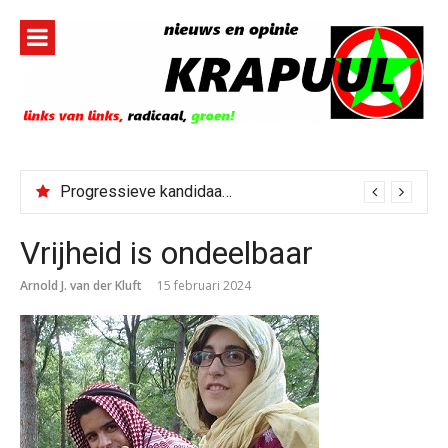
Naar
de
inhoud
springen
Progressieve kandidaat El-Sayed senaatskandidaat Michigan
Vrijheid is ondeelbaar
Arnold J. van der Kluft
15 februari 2024