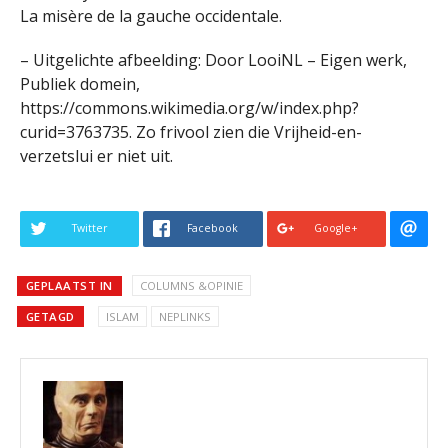
La misère de la gauche occidentale.
– Uitgelichte afbeelding: Door LooiNL – Eigen werk,
Publiek domein,
https://commons.wikimedia.org/w/index.php?
curid=3763735. Zo frivool zien die Vrijheid-en-
verzetslui er niet uit.
Twitter
Facebook
Google+
GEPLAATST IN
COLUMNS &OPINIE
GETAGD
ISLAM
NEPLINKS