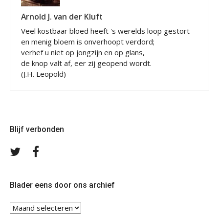
Arnold J. van der Kluft
Veel kostbaar bloed heeft 's werelds loop gestort
en menig bloem is onverhoopt verdord;
verhef u niet op jongzijn en op glans,
de knop valt af, eer zij geopend wordt.
(J.H. Leopold)
Blijf verbonden
Volg
Volg
ons
ons
op
op
Twitter
Facebook
Blader eens door ons archief
Blader
eens