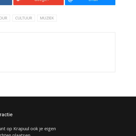
JOUR
CULTUUR
MUZIEK
ractie
unt op Krapuul ook je eigen
chten plaatsen.