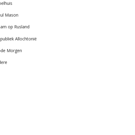
elhuis
ul Mason
am op Rusland
publiek Allochtonië
ode Morgen
dere