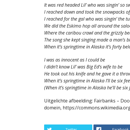
It was red headed Lil’ who was singin’ so s
I reached down and took the snowpacks of
I reached for the gal who was singin’ the t
We did the Eskimo hop all around the sal
Where the caribou crawl and the grizzly b
The song she kept singing made a man’s b
When it’s springtime in Alaska it’s forty be
I was as innocent as I could be
I didn’t know Lil’ was Big Ed’s wife to be
He took out his knife and he gave it a thro
When it’s springtime in Alaska I’ll be six fe
(When it’s springtime in Alaska he’ll be six
Uitgelichte afbeelding: Fairbanks – Door
domein, https://commons.wikimedia.or
Twitter
Facebook