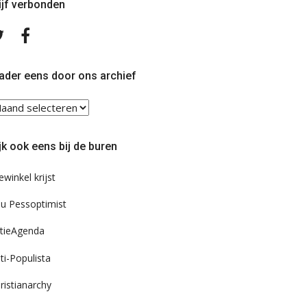
ijf verbonden
Volg
Volg
ons
ons
op
op
Twitter
Facebook
ader eens door ons archief
ader
ns
or
jk ook eens bij de buren
s
chief
ewinkel krijst
u Pessoptimist
tieAgenda
ti-Populista
ristianarchy