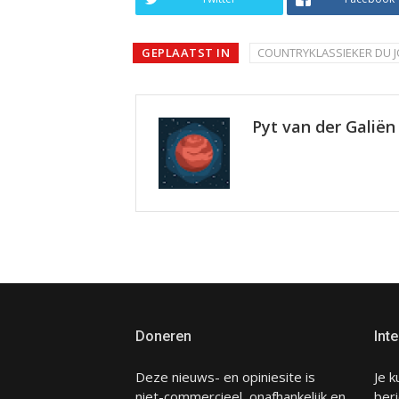
GEPLAATST IN
COUNTRYKLASSIEKER DU 
Pyt van der Galiën
Doneren
Inte
Deze nieuws- en opiniesite is
Je k
niet-commercieel, onafhankelijk en
beri