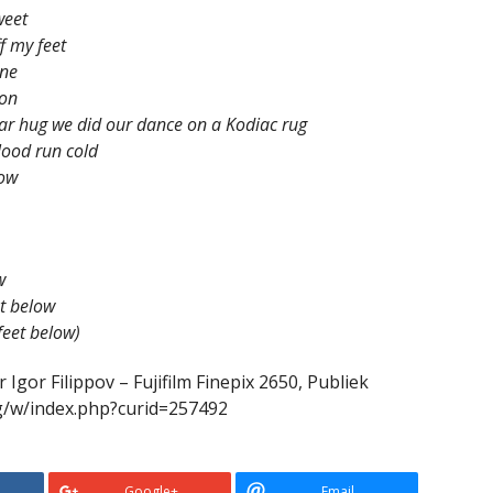
weet
f my feet
une
oon
ear hug we did our dance on a Kodiac rug
lood run cold
low
w
et below
 feet below)
 Igor Filippov – Fujifilm Finepix 2650, Publiek
g/w/index.php?curid=257492
Google+
Email