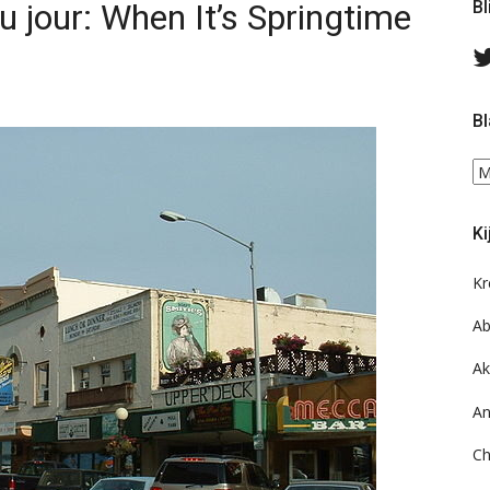
u jour: When It’s Springtime
Bl
Bl
Bl
ee
do
Ki
on
ar
Kr
Ab
Ak
An
Ch