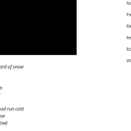
No
Pa
Ra
Re
R
Vi
zard of snow
on
r
ood run cold
low
low)