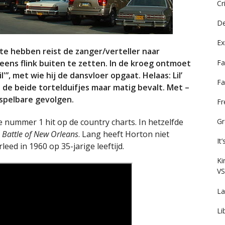
Cr
De
Ex
 te hebben reist de zanger/verteller naar
Fa
eens flink buiten te zetten. In de kroeg ontmoet
'”, met wie hij de dansvloer opgaat. Helaas: Lil’
Fa
n de beide tortelduifjes maar matig bevalt. Met –
rspelbare gevolgen.
F
 nummer 1 hit op de country charts. In hetzelfde
Gr
 Battle of New Orleans
. Lang heeft Horton niet
It
eed in 1960 op 35-jarige leeftijd.
Ki
VS
La
Li