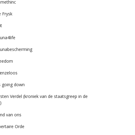
imethinc
 Frysk
it
una4life
unabescherming
reedom
enzeloos
’s going down
rsten Verdel (kroniek van de staatsgreep in de
)
nd van ons
bertaire Orde