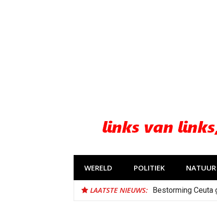
Naar
de
inhoud
springen
WERELD
POLITIEK
NATUUR 
LAATSTE NIEUWS:
Bestorming Ceuta 