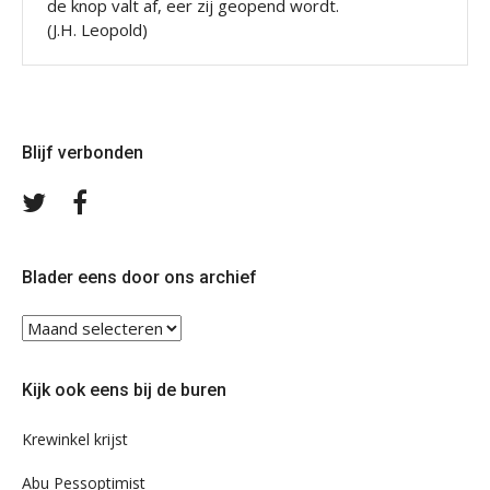
de knop valt af, eer zij geopend wordt.
(J.H. Leopold)
Blijf verbonden
Volg
Volg
ons
ons
op
op
Twitter
Facebook
Blader eens door ons archief
Blader
eens
door
Kijk ook eens bij de buren
ons
archief
Krewinkel krijst
Abu Pessoptimist