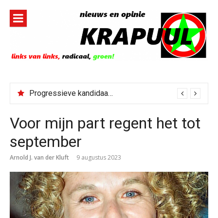
Naar
de
inhoud
springen
Progressieve kandidaat El-Sayed senaatskandidaat Michigan
Voor mijn part regent het tot
september
Arnold J. van der Kluft
9 augustus 2023