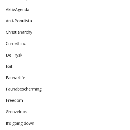
AktieAgenda
Anti-Populista
Christianarchy
Crimethinc
De Frysk
Exit
Fauna4life
Faunabescherming
Freedom
Grenzeloos
It’s going down