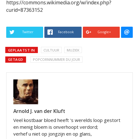
https://commons.wikimedia.org/w/index.php?
curid=87363152
Twitter
Facebook
Google+
GEPLAATST IN
CULTUUR
MUZIEK
GETAGD
POPCORNNUMMER DU JOUR
Arnold J. van der Kluft
Veel kostbaar bloed heeft 's werelds loop gestort
en menig bloem is onverhoopt verdord;
verhef u niet op jongzijn en op glans,