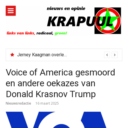
Naar
de
inhoud
springen
Jerney Kaagman overleden
Voice of America gesmoord
en andere oekazes van
Donald Krasnov Trump
Nieuwsredactie
16 maart 2025