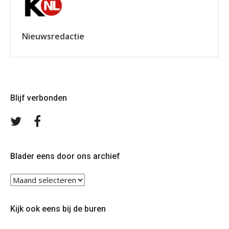
Nieuwsredactie
Blijf verbonden
Volg
Volg
ons
ons
op
op
Twitter
Facebook
Blader eens door ons archief
Blader
eens
door
Kijk ook eens bij de buren
ons
archief