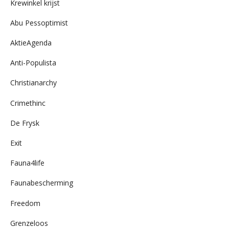
Krewinkel krijst
Abu Pessoptimist
AktieAgenda
Anti-Populista
Christianarchy
Crimethinc
De Frysk
Exit
Fauna4life
Faunabescherming
Freedom
Grenzeloos