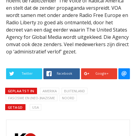
noemt de radiozender ‘The Voice of Radical America’
en stelt dat de zender propaganda verspreidt. VOA
wordt samen met onder andere Radio Free Europe en
Radio Liberty zo goed als ontmanteld, door het
decreet van een dag eerder waarin The United States
Agency for Global Media wordt uitgekleed. Die Agency
omvat ook deze zenders. Veel medewerkers zijn direct
op ‘administratief verlof’ gezet.
Twitter
Facebook
Google+
GEPLAATST IN
AMERIKA
BUITENLAND
FASCISME EN (NEO-)NAZISME
NOORD
GETAGD
USA