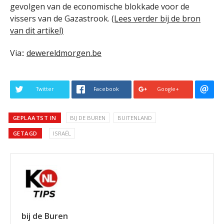
gevolgen van de economische blokkade voor de
vissers van de Gazastrook.
(Lees verder bij de bron
van dit artikel)
Via::
dewereldmorgen.be
Twitter
Facebook
Google+
GEPLAATST IN
BIJ DE BUREN
BUITENLAND
GETAGD
ISRAËL
bij de Buren