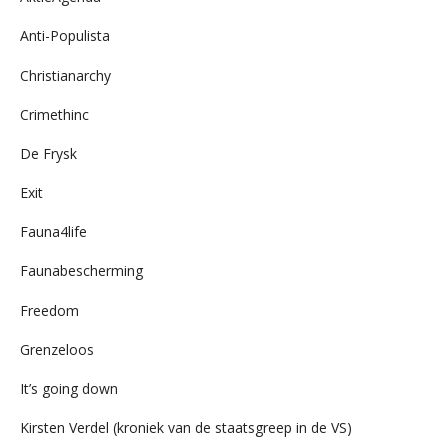
Anti-Populista
Christianarchy
Crimethinc
De Frysk
Exit
Fauna4life
Faunabescherming
Freedom
Grenzeloos
It’s going down
Kirsten Verdel (kroniek van de staatsgreep in de VS)