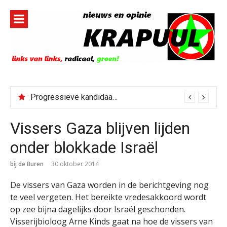
Naar
de
inhoud
springen
Progressieve kandidaat El-Sayed senaatskandidaat Michigan
Vissers Gaza blijven lijden
onder blokkade Israël
bij de Buren
30 oktober 2014
De vissers van Gaza worden in de berichtgeving nog
te veel vergeten. Het bereikte vredesakkoord wordt
op zee bijna dagelijks door Israël geschonden.
Visserijbioloog Arne Kinds gaat na hoe de vissers van