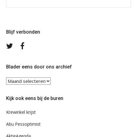
Blijf verbonden
Volg
Volg
ons
ons
op
op
Twitter
Facebook
Blader eens door ons archief
Blader
eens
door
Kijk ook eens bij de buren
ons
archief
Krewinkel krijst
Abu Pessoptimist
AktieAgenda