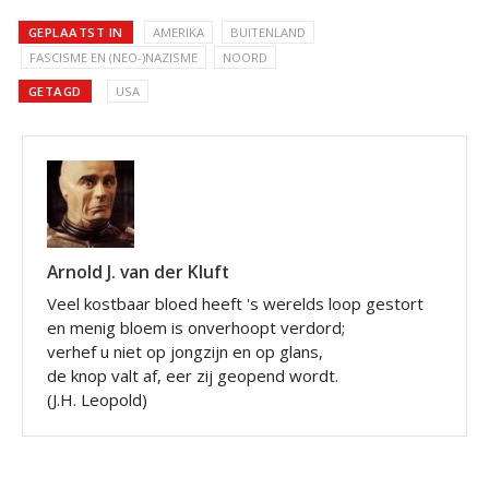
GEPLAATST IN
AMERIKA
BUITENLAND
FASCISME EN (NEO-)NAZISME
NOORD
GETAGD
USA
Arnold J. van der Kluft
Veel kostbaar bloed heeft 's werelds loop gestort
en menig bloem is onverhoopt verdord;
verhef u niet op jongzijn en op glans,
de knop valt af, eer zij geopend wordt.
(J.H. Leopold)