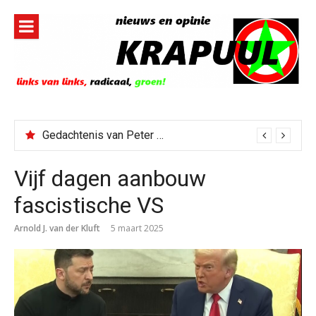
Naar
de
inhoud
springen
Gedachtenis van Peter Faber
Vijf dagen aanbouw
fascistische VS
Arnold J. van der Kluft
5 maart 2025