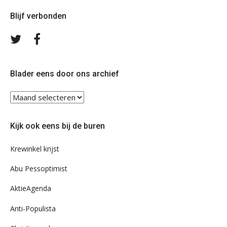
Blijf verbonden
Volg
Volg
ons
ons
op
op
Twitter
Facebook
Blader eens door ons archief
Blader
eens
door
Kijk ook eens bij de buren
ons
archief
Krewinkel krijst
Abu Pessoptimist
AktieAgenda
Anti-Populista