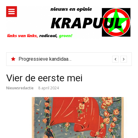
Naar
de
inhoud
springen
Progressieve kandidaat El-Sayed senaatskandidaat Michigan
Vier de eerste mei
Nieuwsredactie
8 april 2024