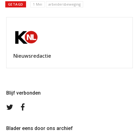
GETAGD
1 Mei
arbeidersbeweging
Nieuwsredactie
Blijf verbonden
Volg
Volg
ons
ons
op
op
Twitter
Facebook
Blader eens door ons archief