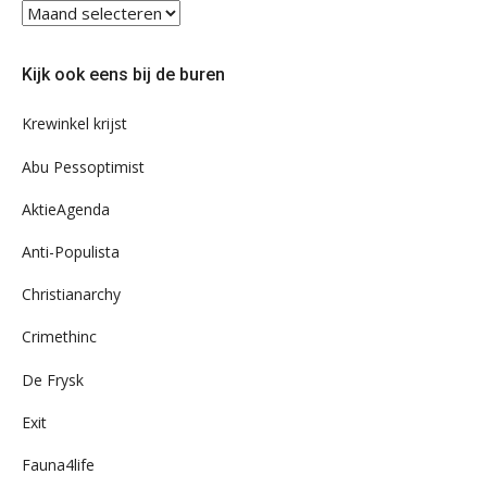
Blader
eens
door
Kijk ook eens bij de buren
ons
archief
Krewinkel krijst
Abu Pessoptimist
AktieAgenda
Anti-Populista
Christianarchy
Crimethinc
De Frysk
Exit
Fauna4life