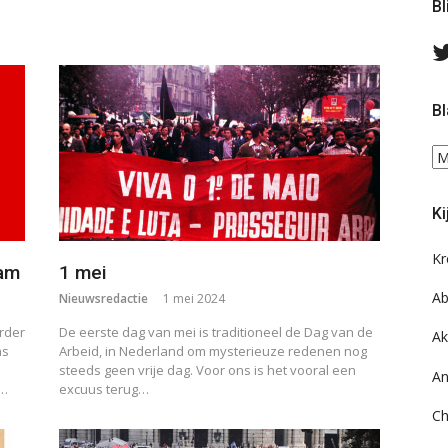
Bl
Bl
Bl
ee
do
Ki
on
ar
Kr
dam
1 mei
Ab
Nieuwsredactie
1 mei 2024
rder
De eerste dag van mei is traditioneel de Dag van de
Ak
as
Arbeid, in Nederland om mysterieuze redenen nog
steeds geen vrije dag. Voor ons is het vooral een
An
r…
excuus terug…
Ch