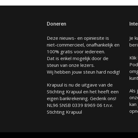
Doneren
Inte
Deze nieuws- en opiniesite is
Je k
niet-commercieel, onafhankelijk en
beri
100% gratis voor iedereen.
Klik
Dat is enkel mogelijk door de
Pod
steun van onze lezers.
omg
Wij hebben jouw steun hard nodig!
kunt
Krapuul is nu de uitgave van de
Als
Stichting Krapuul en het heeft een
onze
eigen bankrekening. Gedenk ons!
kan
NL96 SNSB 0339 8969 06 t.n.v.
opn
Stichting Krapuul