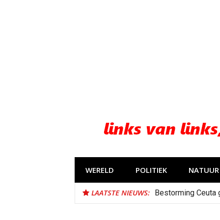
Naar
de
inhoud
springen
WERELD
POLITIEK
NATUUR 
LAATSTE NIEUWS:
Bestorming Ceuta 