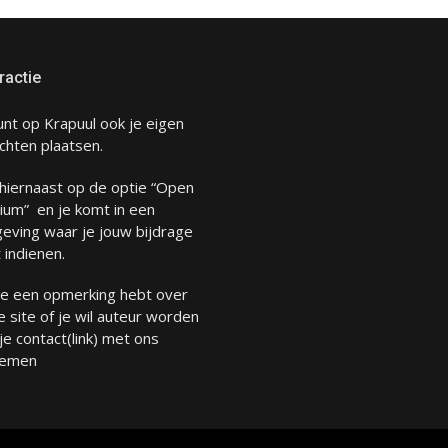
ractie
unt op Krapuul ook je eigen
chten plaatsen.
 hiernaast op de optie “Open
ium” en je komt in een
eving waar je jouw bijdrage
 indienen.
 je een opmerking hebt over
 site of je wil auteur worden
 je
contact
(link) met ons
emen