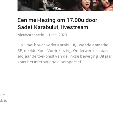
Een mei-lezing om 17.00u door
Sadet Karabulut, livestream
Nieuwsredactie
1 mei 2020
Op 1 mei houdt Sadet Karabulut, Tweede Kamerlid
SP, de 4de Koos Vorrinklezing. Onderwerp is zoals
elk jaar de toekomst van de linkse beweging. Dit jaar
komt het internationale perspectief…
 de
uk is