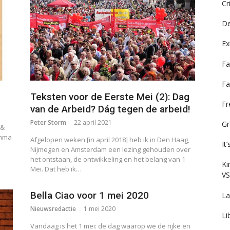
Cr
De
Ex
Fa
Fa
Teksten voor de Eerste Mei (2): Dag
F
van de Arbeid? Dág tegen de arbeid!
Peter Storm
22 april 2021
Gr
 &
amma
Afgelopen weken [in april 2018] heb ik in Den Haag,
It
Nijmegen en Amsterdam een lezing gehouden over
het ontstaan, de ontwikkeling en het belang van 1
Ki
Mei. Dat heb ik…
VS
Bella Ciao voor 1 mei 2020
La
Nieuwsredactie
1 mei 2020
Li
Vandaag is het 1 mei: de dag waarop we de rijke en