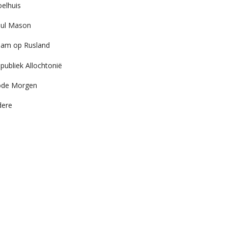
elhuis
ul Mason
am op Rusland
publiek Allochtonië
ode Morgen
dere