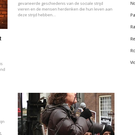
No
gevarieerde geschiedenis van de sociale strijd
vieren en de mensen herdenken die hun leven aan
deze strijd hebben…
Pa
Ra
t
Re
R
Vi
is
and
ijn
,