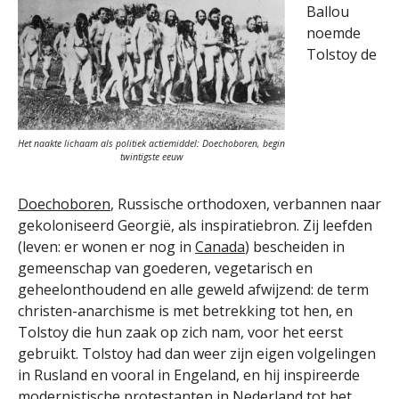
Ballou
noemde
Tolstoy de
Het naakte lichaam als politiek actiemiddel: Doechoboren, begin
twintigste eeuw
Doechoboren
, Russische orthodoxen, verbannen naar
gekoloniseerd Georgië, als inspiratiebron. Zij leefden
(leven: er wonen er nog in
Canada
) bescheiden in
gemeenschap van goederen, vegetarisch en
geheelonthoudend en alle geweld afwijzend: de term
christen-anarchisme is met betrekking tot hen, en
Tolstoy die hun zaak op zich nam, voor het eerst
gebruikt. Tolstoy had dan weer zijn eigen volgelingen
in Rusland en vooral in Engeland, en hij inspireerde
modernistische protestanten in Nederland tot het