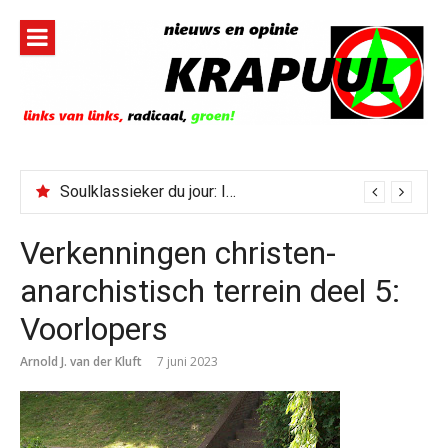
Naar
de
inhoud
springen
Soulklassieker du jour: I Wish It Would Rain
Verkenningen christen-
anarchistisch terrein deel 5:
Voorlopers
Arnold J. van der Kluft
7 juni 2023