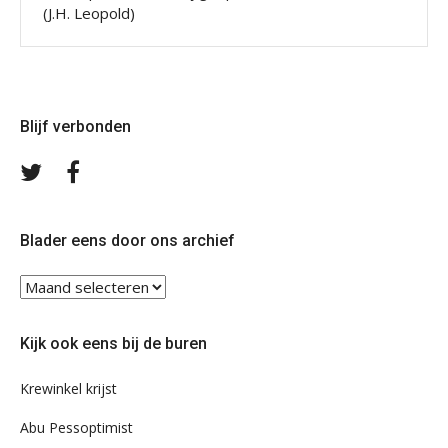
(J.H. Leopold)
Blijf verbonden
Volg
Volg
ons
ons
op
op
Twitter
Facebook
Blader eens door ons archief
Blader
eens
door
Kijk ook eens bij de buren
ons
archief
Krewinkel krijst
Abu Pessoptimist