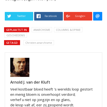
Twitter
Facebook
Google+
GEPLAATST IN
ANARCHISME
COLUMNS &OPINIE
GESCHIEDENIS
GETAGD
Christen-anarchisme
Arnold J. van der Kluft
Veel kostbaar bloed heeft 's werelds loop gestort
en menig bloem is onverhoopt verdord;
verhef u niet op jongzijn en op glans,
de knop valt af, eer zij geopend wordt.