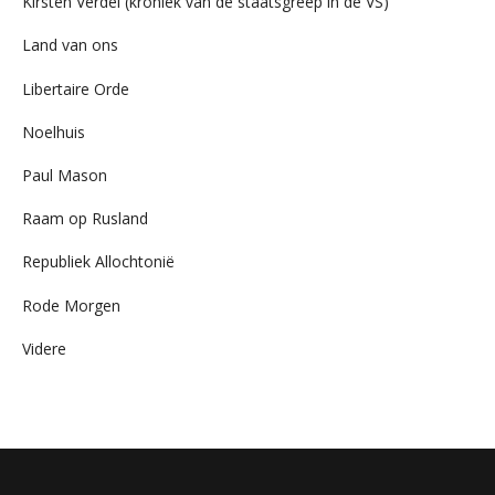
Kirsten Verdel (kroniek van de staatsgreep in de VS)
Land van ons
Libertaire Orde
Noelhuis
Paul Mason
Raam op Rusland
Republiek Allochtonië
Rode Morgen
Videre