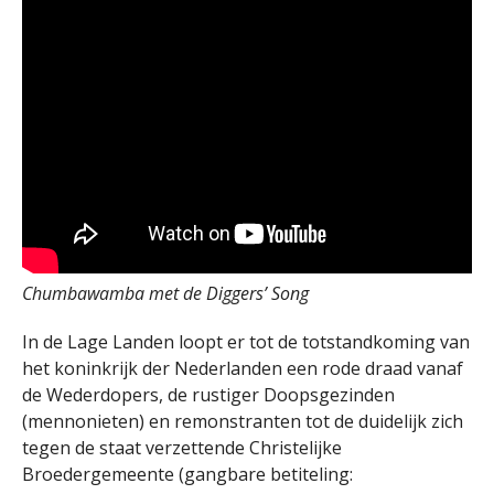
Chumbawamba met de Diggers’ Song
In de Lage Landen loopt er tot de totstandkoming van
het koninkrijk der Nederlanden een rode draad vanaf
de Wederdopers, de rustiger Doopsgezinden
(mennonieten) en remonstranten tot de duidelijk zich
tegen de staat verzettende Christelijke
Broedergemeente (gangbare betiteling: