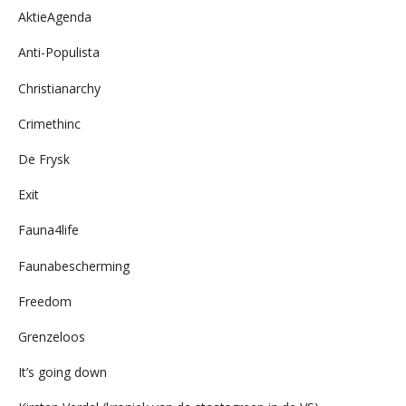
AktieAgenda
Anti-Populista
Christianarchy
Crimethinc
De Frysk
Exit
Fauna4life
Faunabescherming
Freedom
Grenzeloos
It’s going down