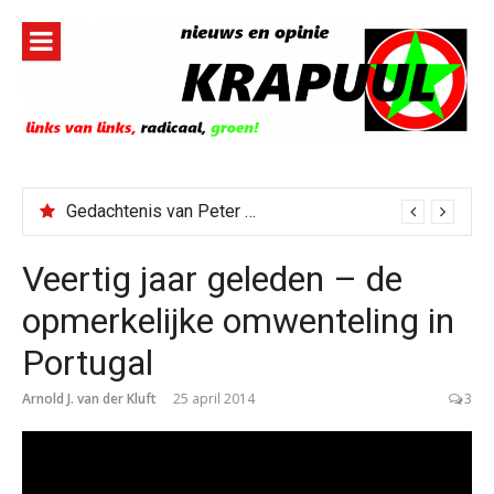
Naar
de
inhoud
springen
Gedachtenis van Peter Faber
Todd Blanche benoemd tot Attorney General
Veertig jaar geleden – de
opmerkelijke omwenteling in
Portugal
Arnold J. van der Kluft
25 april 2014
3