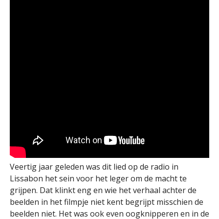
Veertig jaar geleden was dit lied op de radio in
Lissabon het sein voor het leger om de macht te
grijpen. Dat klinkt eng en wie het verhaal achter de
beelden in het filmpje niet kent begrijpt misschien de
beelden niet. Het was ook even oogknipperen en in de