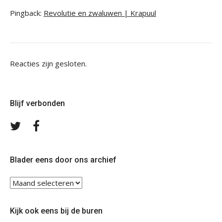
Pingback:
Revolutie en zwaluwen | Krapuul
Reacties zijn gesloten.
Blijf verbonden
Volg
Volg
ons
ons
op
op
Twitter
Facebook
Blader eens door ons archief
Blader
eens
door
Kijk ook eens bij de buren
ons