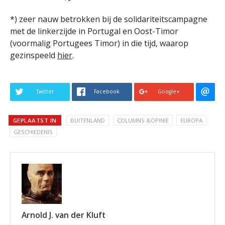
*) zeer nauw betrokken bij de solidariteitscampagne
met de linkerzijde in Portugal en Oost-Timor
(voormalig Portugees Timor) in die tijd, waarop
gezinspeeld
hier
.
Twitter
Facebook
Google+
GEPLAATST IN
BUITENLAND
COLUMNS &OPINIE
EUROPA
GESCHIEDENIS
Arnold J. van der Kluft