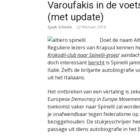
Varoufakis in de voets
(met update)
Sjaak Scheele
22 februari 2016
Doet de naam Alti
Reguliere lezers van Krapuul kennen h
Krokodil-club naar Spinelli-groep
‘
aandach
doch interessant
bericht
is Spinelli ja
Italië. Zelfs de briljante autobiografie 
uit het Italiaans.
Het ontbreken van een vertaling is ze
Europese
Democracy in Europe Movemen
toekomst vaker naar Spinelli zal worden
je onafwendbaar tegen federalisme op. 
beziggehouden. De stukjesschrijver heef
passage uit diens autobiografie in het E