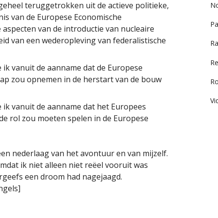
eheel teruggetrokken uit de actieve politieke,
No
enis van de Europese Economische
Pa
aspecten van de introductie van nucleaire
id van een wederopleving van federalistische
Ra
Re
 ik vanuit de aanname dat de Europese
chap zou opnemen in de herstart van de bouw
R
Vi
 ik vanuit de aanname dat het Europees
de rol zou moeten spelen in de Europese
een nederlaag van het avontuur en van mijzelf.
mdat ik niet alleen niet reëel vooruit was
rgeefs een droom had nagejaagd.
ngels]