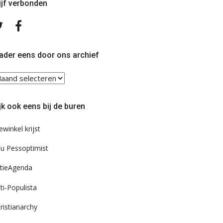
ijf verbonden
Volg
Volg
ons
ons
op
op
Twitter
Facebook
ader eens door ons archief
ader
ns
or
jk ook eens bij de buren
s
chief
ewinkel krijst
u Pessoptimist
tieAgenda
ti-Populista
ristianarchy