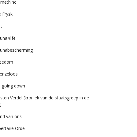
imethinc
 Frysk
it
una4life
unabescherming
reedom
enzeloos
’s going down
rsten Verdel (kroniek van de staatsgreep in de
)
nd van ons
bertaire Orde