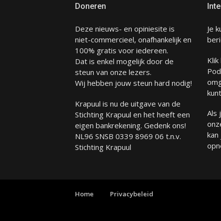
Doneren
Inte
Deze nieuws- en opiniesite is
Je k
niet-commercieel, onafhankelijk en
beri
100% gratis voor iedereen.
Klik
Dat is enkel mogelijk door de
Pod
steun van onze lezers.
omg
Wij hebben jouw steun hard nodig!
kunt
Krapuul is nu de uitgave van de
Als
Stichting Krapuul en het heeft een
onze
eigen bankrekening. Gedenk ons!
kan
NL96 SNSB 0339 8969 06 t.n.v.
opn
Stichting Krapuul
Home
Privacybeleid