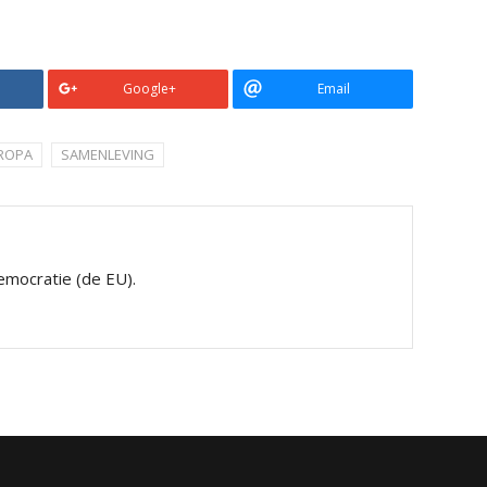
Google+
Email
ROPA
SAMENLEVING
mocratie (de EU).