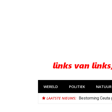
Naar
de
inhoud
springen
WERELD
POLITIEK
NATUUR 
LAATSTE NIEUWS:
Bestorming Ceuta 