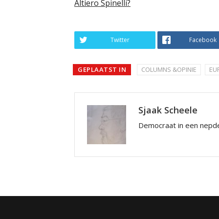
Altiero Spinelli?
Twitter
Facebook
GEPLAATST IN
COLUMNS &OPINIE
EU
Sjaak Scheele
Democraat in een nepde