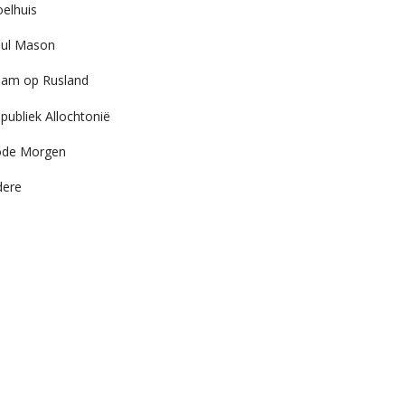
elhuis
ul Mason
am op Rusland
publiek Allochtonië
ode Morgen
dere