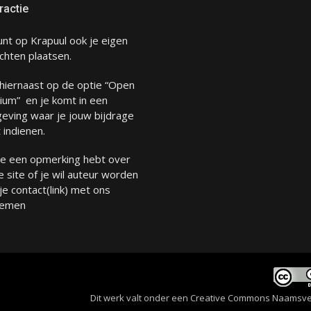
ractie
unt op Krapuul ook je eigen
chten plaatsen.
 hiernaast op de optie “Open
ium” en je komt in een
eving waar je jouw bijdrage
 indienen.
 je een opmerking hebt over
 site of je wil auteur worden
 je
contact
(link) met ons
emen
Dit werk valt onder een
Creative Commons Naamsverme