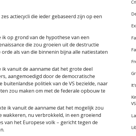
Cr
De
zes actiecycli die ieder gebaseerd zijn op een
Ex
 ik op grond van de hypothese van een
Fa
naissance die zou groeien uit de destructie
Fa
rde als van die binnenin bijna alle natiestaten
F
ik vanuit de aanname dat het grote deel
Gr
ers, aangemoedigd door de democratische
e buitenlandse politiek van de VS bezielde, naar
It
alten zou maken om met de federale opbouw te
Ki
VS
te ik vanuit de aanname dat het mogelijk zou
e wakkeren, nu verbrokkeld, in een groeiend
La
es van het Europese volk – gericht tegen de
Li
n.