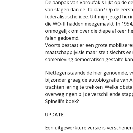
De aanpak van Varoufakis lijkt op de de
van slagen dan de Italiaan? Op de eerst
federalistische idee. Uit mijn jeugd he
die WO-II hadden meegemaakt. In 1954, 
onmogelijk om over die diepe afkeer he
falen gedoemd.
Voorts bestaat er een grote mobilisere
maatschappijvisie maar stelt slechts e
samenleving democratisch gestalte kan 
Niettegenstaande de hier genoemde, vo
bijzonder graag de autobiografie van Alt
trachten lering te trekken. Welke obst
overwegingen bij de verschillende stapp
Spinelli’s boek?
UPDATE:
Een uitgewerktere versie is verschen