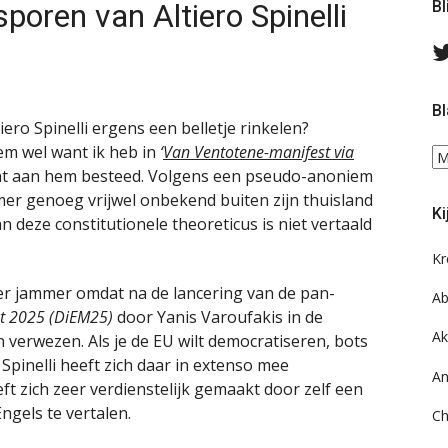
poren van Altiero Spinelli
Bl
Bl
ero Spinelli ergens een belletje rinkelen?
em wel want ik heb in
‘
Van Ventotene-manifest via
Bl
t aan hem besteed. Volgens een pseudo-anoniem
ee
do
mmer genoeg vrijwel onbekend buiten zijn thuisland
Ki
on
van deze constitutionele theoreticus is niet vertaald
ar
Kr
ker jammer omdat na de lancering van de pan-
Ab
t 2025 (DiEM25)
door Yanis Varoufakis in de
Ak
 verwezen. Als je de EU wilt democratiseren, bots
Spinelli heeft zich daar in extenso mee
An
t zich zeer verdienstelijk gemaakt door zelf een
ngels te vertalen.
Ch