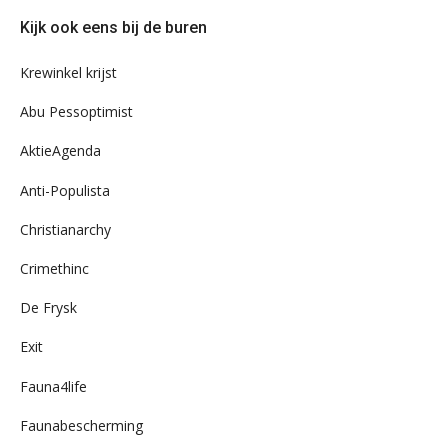
door
Kijk ook eens bij de buren
ons
archief
Krewinkel krijst
Abu Pessoptimist
AktieAgenda
Anti-Populista
Christianarchy
Crimethinc
De Frysk
Exit
Fauna4life
Faunabescherming