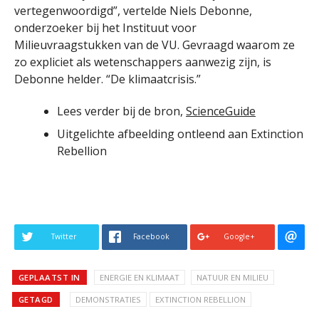
vertegenwoordigd”, vertelde Niels Debonne,
onderzoeker bij het Instituut voor
Milieuvraagstukken van de VU. Gevraagd waarom ze
zo expliciet als wetenschappers aanwezig zijn, is
Debonne helder. “De klimaatcrisis.”
Lees verder bij de bron,
ScienceGuide
Uitgelichte afbeelding ontleend aan Extinction
Rebellion
Twitter
Facebook
Google+
GEPLAATST IN
ENERGIE EN KLIMAAT
NATUUR EN MILIEU
GETAGD
DEMONSTRATIES
EXTINCTION REBELLION