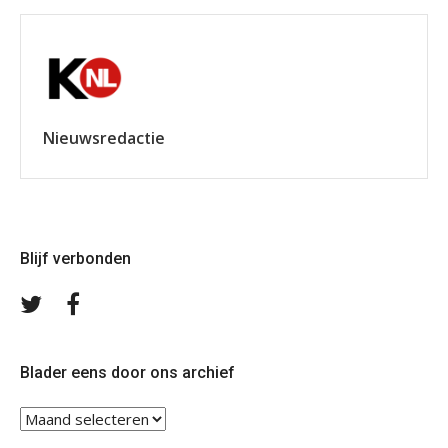
Nieuwsredactie
Blijf verbonden
Volg
Volg
ons
ons
op
op
Twitter
Facebook
Blader eens door ons archief
Blader
eens