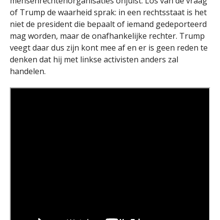
mensenrechtenorganisaties onjuist. Los van de vraag
of Trump de waarheid sprak: in een rechtsstaat is het
niet de president die bepaalt of iemand gedeporteerd
mag worden, maar de onafhankelijke rechter. Trump
veegt daar dus zijn kont mee af en er is geen reden te
denken dat hij met linkse activisten anders zal
handelen.