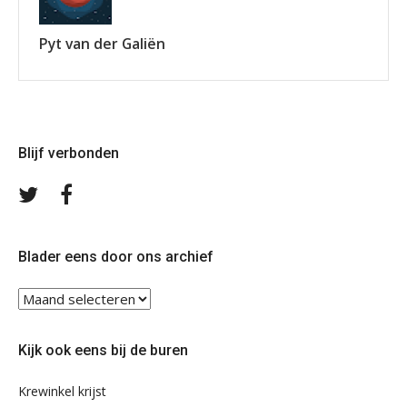
Pyt van der Galiën
Blijf verbonden
Volg
Volg
ons
ons
op
op
Twitter
Facebook
Blader eens door ons archief
Blader
eens
door
Kijk ook eens bij de buren
ons
archief
Krewinkel krijst