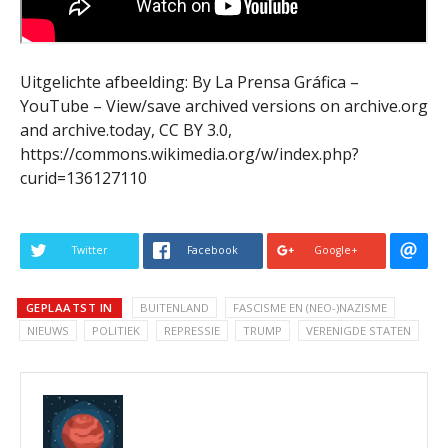
Uitgelichte afbeelding: By La Prensa Gráfica –
YouTube – View/save archived versions on archive.org
and archive.today, CC BY 3.0,
https://commons.wikimedia.org/w/index.php?
curid=136127110
Twitter
Facebook
Google+
GEPLAATST IN
BUITENLAND
FASCISME EN (NEO-)NAZISME
NIEUWS
POLITIEK
REPRESSIE
TRUMP
VERENIGDE STATEN