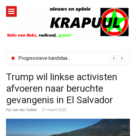
Naar
de
inhoud
springen
Progressieve kandidaat El-Sayed senaatskandidaat Michigan
Trump wil linkse activisten
afvoeren naar beruchte
gevangenis in El Salvador
Pyt van der Galiën
21 maart 2025